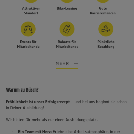
Attraktiver
Bike-Leasing
Gute
Standort
Karrierechancen
Events für
Rabatte für
Pünktliche
Mitarbeitende
Mitarbeitende
Bezahlung
MEHR
Warum zu Büsch?
Fröhlichkeit ist unser Erfolgsrezept
– und bei uns beginnt sie schon
in Deiner Ausbildung!
Wir bieten Dir mehr als nur einen Ausbildungsplatz:
Wir setzen Cookies und andere Technologien ein, um Ihnen
Ein Team mit Herz:
Erlebe eine Arbeitsatmosphäre, in der