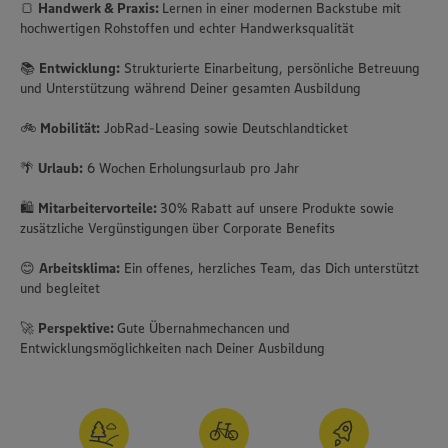
🍞
Handwerk & Praxis:
Lernen in einer modernen Backstube mit
hochwertigen Rohstoffen und echter Handwerksqualität
📚
Entwicklung:
Strukturierte Einarbeitung, persönliche Betreuung
und Unterstützung während Deiner gesamten Ausbildung
🚲
Mobilität:
JobRad-Leasing sowie Deutschlandticket
🌴
Urlaub:
6 Wochen Erholungsurlaub pro Jahr
🛍️
Mitarbeitervorteile:
30% Rabatt auf unsere Produkte sowie
zusätzliche Vergünstigungen über Corporate Benefits
😊
Arbeitsklima:
Ein offenes, herzliches Team, das Dich unterstützt
und begleitet
🚀
Perspektive:
Gute Übernahmechancen und
Entwicklungsmöglichkeiten nach Deiner Ausbildung