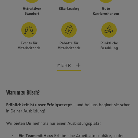
Attraktiver
Bike-Leasing
Gute
Standort
Karrierechancen
Events für
Rabatte für
Pünktliche
Mitarbeitende
Mitarbeitende
Bezahlung
MEHR
Warum zu Büsch?
Fröhlichkeit ist unser Erfolgsrezept
– und bei uns beginnt sie schon
in Deiner Ausbildung!
Wir bieten Dir mehr als nur einen Ausbildungsplatz:
Wir setzen Cookies und andere Technologien ein, um Ihnen
Ein Team mit Herz:
Erlebe eine Arbeitsatmosphäre, in der