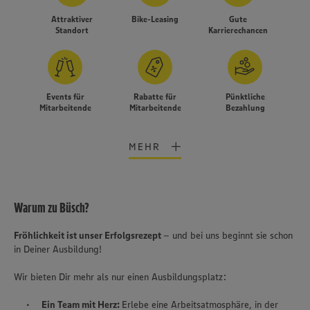
Attraktiver
Bike-Leasing
Gute
Standort
Karrierechancen
Events für
Rabatte für
Pünktliche
Mitarbeitende
Mitarbeitende
Bezahlung
MEHR
Warum zu Büsch?
Fröhlichkeit ist unser Erfolgsrezept
– und bei uns beginnt sie schon
in Deiner Ausbildung!
Wir bieten Dir mehr als nur einen Ausbildungsplatz:
Wir setzen Cookies und andere Technologien ein, um Ihnen
Ein Team mit Herz:
Erlebe eine Arbeitsatmosphäre, in der