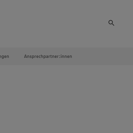
ngen
Ansprechpartner:innen
Mitarbeiter:innen
EDEKA Campus
Digitales Lernen
Veranstaltungen &
Wettbewerbe