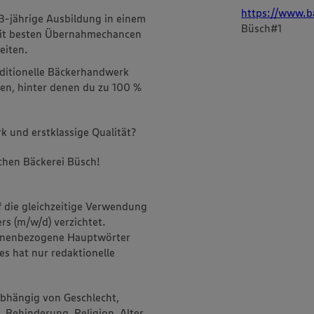
https://www.b
3-jährige Ausbildung in einem
Büsch#1
mit besten Übernahmechancen
eiten.
aditionelle Bäckerhandwerk
en, hinter denen du zu 100 %
k und erstklassige Qualität?
chen Bäckerei Büsch!
f die gleichzeitige Verwendung
rs (m/w/d) verzichtet.
onenbezogene Hauptwörter
es hat nur redaktionelle
abhängig von Geschlecht,
, Behinderung, Religion, Alter