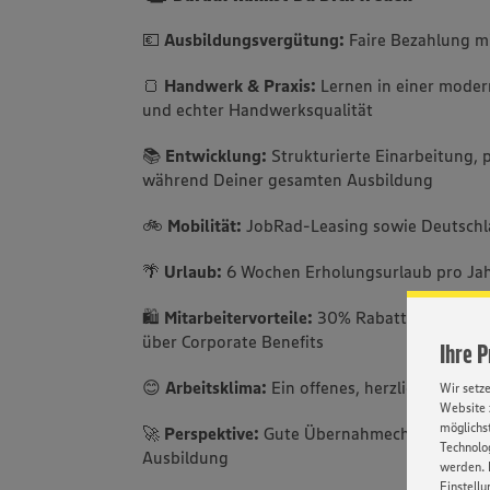
💶
Ausbildungsvergütung:
Faire Bezahlung mi
🍞
Handwerk & Praxis:
Lernen in einer mode
und echter Handwerksqualität
📚
Entwicklung:
Strukturierte Einarbeitung,
während Deiner gesamten Ausbildung
🚲
Mobilität:
JobRad-Leasing sowie Deutschl
🌴
Urlaub:
6 Wochen Erholungsurlaub pro Ja
🛍️
Mitarbeitervorteile:
30% Rabatt auf unsere
über Corporate Benefits
Ihre 
😊
Arbeitsklima:
Ein offenes, herzliches Team,
Wir setz
Website 
möglichst
🚀
Perspektive:
Gute Übernahmechancen und 
Technolog
Ausbildung
werden. 
Einstellu