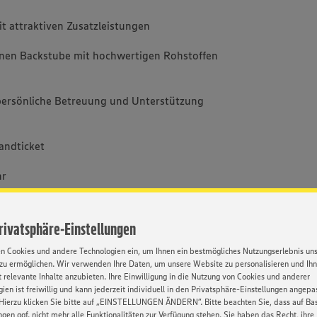
t attraktiven Zusatzleistungen
rnen Backstube mit hochwertigen Rohstoffen
 persönliche Betreuung und Unterstützung
andticket
hr
 Produkte sowie zusätzliche Vergünstigungen
Privatsphäre-Einstellungen
 das Dich unterstützt und begleitet
en Cookies und andere Technologien ein, um Ihnen ein bestmögliches Nutzungserlebnis un
zu ermöglichen. Wir verwenden Ihre Daten, um unsere Website zu personalisieren und Ih
 relevante Inhalte anzubieten. Ihre Einwilligung in die Nutzung von Cookies und anderer
Entwicklungsmöglichkeiten nach Deiner
ien ist freiwillig und kann jederzeit individuell in den Privatsphäre-Einstellungen angepa
Hierzu klicken Sie bitte auf „EINSTELLUNGEN ÄNDERN”. Bitte beachten Sie, dass auf Basi
ngen ggf. nicht mehr alle Funktionalitäten zur Verfügung stehen. Sie haben das Recht, ihre