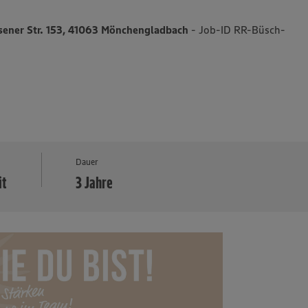
ersener Str. 153, 41063 Mönchengladbach
- Job-ID RR-Büsch-
MEHR
Dauer
it
3 Jahre