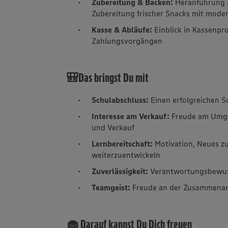
Zubereitung & Backen:
Heranführung a
Zubereitung frischer Snacks mit mode
Kasse & Abläufe:
Einblick in Kassenpr
Zahlungsvorgängen
🎒Das bringst Du mit
Schulabschluss:
Einen erfolgreichen S
Interesse am Verkauf:
Freude am Umga
und Verkauf
Lernbereitschaft:
Motivation, Neues zu 
weiterzuentwickeln
Zuverlässigkeit:
Verantwortungsbewuss
Teamgeist:
Freude an der Zusammenarb
🧁 Darauf kannst Du Dich freuen