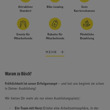
Attraktiver
Bike-Leasing
Gute
Standort
Karrierechancen
Events für
Rabatte für
Pünktliche
Mitarbeitende
Mitarbeitende
Bezahlung
MEHR
Warum zu Büsch?
Fröhlichkeit ist unser Erfolgsrezept
– und bei uns beginnt sie schon
in Deiner Ausbildung!
Wir bieten Dir mehr als nur einen Ausbildungsplatz:
Wir setzen Cookies und andere Technologien ein, um Ihnen
Ein Team mit Herz:
Erlebe eine Arbeitsatmosphäre, in der