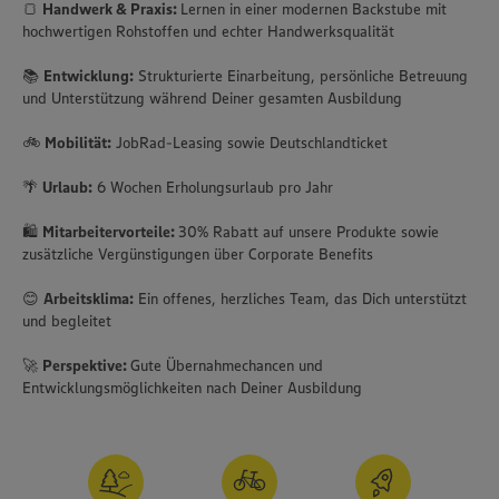
🍞
Handwerk & Praxis:
Lernen in einer modernen Backstube mit
hochwertigen Rohstoffen und echter Handwerksqualität
📚
Entwicklung:
Strukturierte Einarbeitung, persönliche Betreuung
und Unterstützung während Deiner gesamten Ausbildung
🚲
Mobilität:
JobRad-Leasing sowie Deutschlandticket
🌴
Urlaub:
6 Wochen Erholungsurlaub pro Jahr
🛍️
Mitarbeitervorteile:
30% Rabatt auf unsere Produkte sowie
zusätzliche Vergünstigungen über Corporate Benefits
😊
Arbeitsklima:
Ein offenes, herzliches Team, das Dich unterstützt
und begleitet
🚀
Perspektive:
Gute Übernahmechancen und
Entwicklungsmöglichkeiten nach Deiner Ausbildung