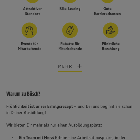
Attraktiver
Bike-Leasing
Gute
Standort
Karrierechancen
Events für
Rabatte für
Pünktliche
Mitarbeitende
Mitarbeitende
Bezahlung
MEHR
Warum zu Büsch?
Fröhlichkeit ist unser Erfolgsrezept
– und bei uns beginnt sie schon
in Deiner Ausbildung!
Wir bieten Dir mehr als nur einen Ausbildungsplatz:
Wir setzen Cookies und andere Technologien ein, um Ihnen
Ein Team mit Herz:
Erlebe eine Arbeitsatmosphäre, in der