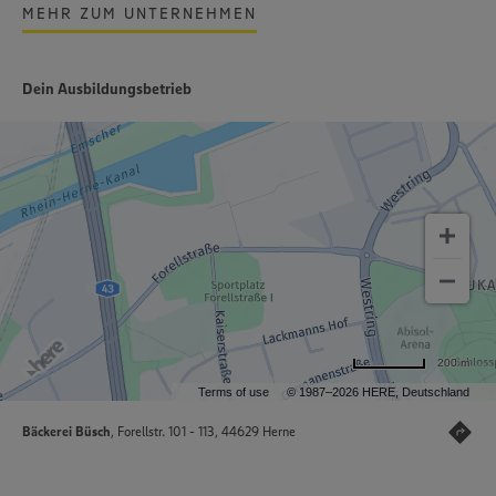
MEHR ZUM UNTERNEHMEN
Dein Ausbildungsbetrieb
200 m
Terms of use
© 1987–2026 HERE, Deutschland
Bäckerei Büsch
, Forellstr. 101 - 113, 44629 Herne