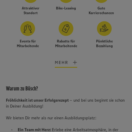
Attraktiver
Bike-Leasing
Gute
Standort
Karrierechancen
Events für
Rabatte für
Pünktliche
Mitarbeitende
Mitarbeitende
Bezahlung
MEHR
Warum zu Büsch?
Fröhlichkeit ist unser Erfolgsrezept
– und bei uns beginnt sie schon
in Deiner Ausbildung!
Wir bieten Dir mehr als nur einen Ausbildungsplatz:
Wir setzen Cookies und andere Technologien ein, um Ihnen
Ein Team mit Herz:
Erlebe eine Arbeitsatmosphäre, in der