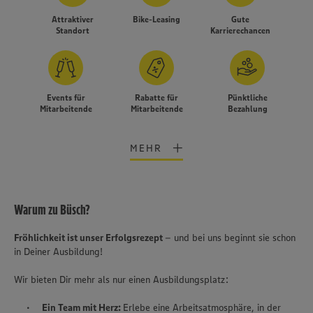
Attraktiver
Bike-Leasing
Gute
Standort
Karrierechancen
Events für
Rabatte für
Pünktliche
Mitarbeitende
Mitarbeitende
Bezahlung
MEHR
Warum zu Büsch?
Fröhlichkeit ist unser Erfolgsrezept
– und bei uns beginnt sie schon
in Deiner Ausbildung!
Wir bieten Dir mehr als nur einen Ausbildungsplatz:
Wir setzen Cookies und andere Technologien ein, um Ihnen
Ein Team mit Herz:
Erlebe eine Arbeitsatmosphäre, in der