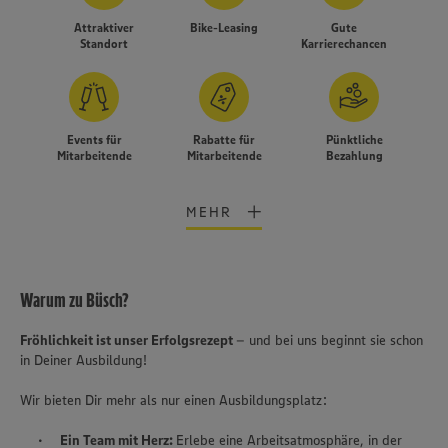
Attraktiver
Bike-Leasing
Gute
Standort
Karrierechancen
Events für
Rabatte für
Pünktliche
Mitarbeitende
Mitarbeitende
Bezahlung
MEHR
Warum zu Büsch?
Fröhlichkeit ist unser Erfolgsrezept
– und bei uns beginnt sie schon
in Deiner Ausbildung!
Wir bieten Dir mehr als nur einen Ausbildungsplatz:
Wir setzen Cookies und andere Technologien ein, um Ihnen
Ein Team mit Herz:
Erlebe eine Arbeitsatmosphäre, in der