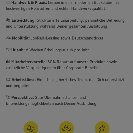
🍞
Handwerk & Praxis:
Lernen in einer modernen Backstube mit
hochwertigen Rohstoffen und echter Handwerksqualität
📚
Entwicklung:
Strukturierte Einarbeitung, persönliche Betreuung
und Unterstützung während Deiner gesamten Ausbildung
🚲
Mobilität:
JobRad-Leasing sowie Deutschlandticket
🌴
Urlaub:
6 Wochen Erholungsurlaub pro Jahr
🛍️
Mitarbeitervorteile:
30% Rabatt auf unsere Produkte sowie
zusätzliche Vergünstigungen über Corporate Benefits
😊
Arbeitsklima:
Ein offenes, herzliches Team, das Dich unterstützt
und begleitet
🚀
Perspektive:
Gute Übernahmechancen und
Entwicklungsmöglichkeiten nach Deiner Ausbildung