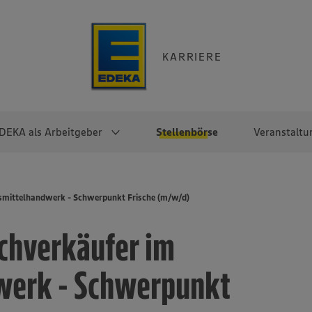
KARRIERE
DEKA als Arbeitgeber
Stellenbörse
Veranstaltu
e
EKA
Berufseinsteiger:innen
Arbeitgeber im
Berufserfahrene
smittelhandwerk - Schwerpunkt Frische (m/w/d)
Überblick
raktikum
Traineeprogramme
Berufe@EDEKA
chverkäufer im
EDEKA-Zentrale
en
duktion
Direkteinstieg
Selbstständig mit EDEKA
EDEKA Fruchtkontor
ntätigkeit
Noch Fragen?
werk - Schwerpunkt
EDEKA Foodservice
EDEKA-
Regionalgesellschaften