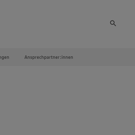
ngen
Ansprechpartner:innen
Mitarbeiter:innen
EDEKA Campus
Digitales Lernen
Veranstaltungen &
Wettbewerbe