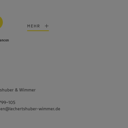
MEHR
hancen
tshuber & Wimmer
799-105
gruen@lechertshuber-wimmer.de