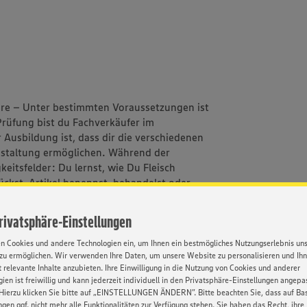
ahre – Unter bestimmten Voraussetzungen ist
rüfung bist du Fachverkäufer im
Ausbildung ist, dass dir die verschiedenen
tgestaltung ermöglichen. Während der
eitsfelder: Du lernst, wie Du Fleisch
tückst, Artikel benennst, behandelst oder
gerichtete Qualifizierungsmaßnahmen machen
er. Ist das ganz nach deinem Geschmack?
Privatsphäre-Einstellungen
en Cookies und andere Technologien ein, um Ihnen ein bestmögliches Nutzungserlebnis un
zu ermöglichen. Wir verwenden Ihre Daten, um unsere Website zu personalisieren und Ih
 relevante Inhalte anzubieten. Ihre Einwilligung in die Nutzung von Cookies und anderer
ien ist freiwillig und kann jederzeit individuell in den Privatsphäre-Einstellungen angepa
n --> wir übernehmen die Kindergartenkosten
Hierzu klicken Sie bitte auf „EINSTELLUNGEN ÄNDERN”. Bitte beachten Sie, dass auf Basi
ngen ggf. nicht mehr alle Funktionalitäten zur Verfügung stehen. Sie haben das Recht, ihre