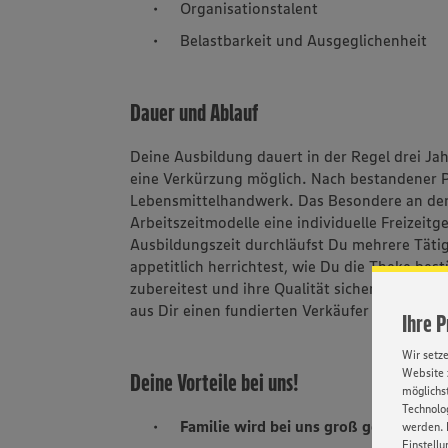
Organisationstalent
Belastbarkeit und Ausgeglichenheit
Dauer und Ablauf
Deine Ausbildung dauert in der Regel drei J
eine Verkürzung möglich. Nach bestandener P
Lebensmittelhandwerk. Das Besondere an der 
Arbeitszeitmodelle eine individuelle Freizei
Ausbildungszeit durchläufst Du mehrere Tätigk
appetitlich herrichtest, wie Du die Theke bes
zubereitest und ihre Qualität sicherst. Ziel
aus Dir einen fundierten Verkäufer und Berat
Ihre 
Wir setz
Website 
Deine Vorteile bei uns!
möglichst
Technolog
Familie wird bei uns groß geschriebe
werden. 
Einstellu