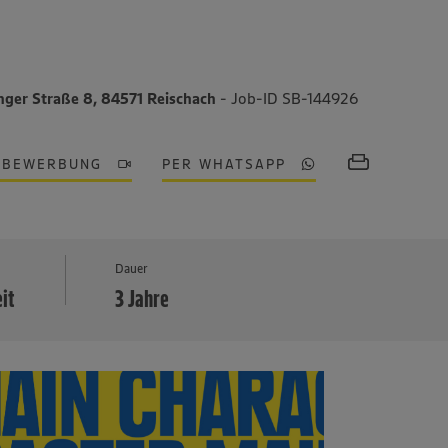
nger Straße 8, 84571 Reischach
- Job-ID SB-144926
OBEWERBUNG
PER WHATSAPP
MEHR
Dauer
eit
3 Jahre