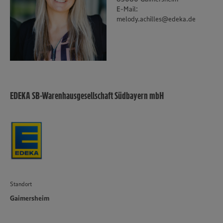
Policy unter den Stichworten „YouTube” und „Vimeo”.
E-Mail:
melody.achilles@edeka.de
EDEKA SB-Warenhausgesellschaft Südbayern mbH
Standort
Gaimersheim