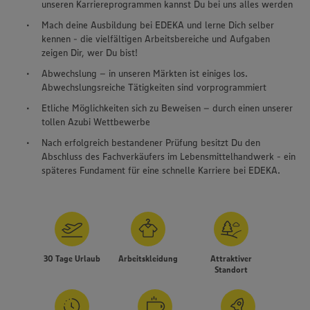
unseren Karriereprogrammen kannst Du bei uns alles werden
Mach deine Ausbildung bei EDEKA und lerne Dich selber
kennen - die vielfältigen Arbeitsbereiche und Aufgaben
zeigen Dir, wer Du bist!
Abwechslung – in unseren Märkten ist einiges los.
Abwechslungsreiche Tätigkeiten sind vorprogrammiert
Etliche Möglichkeiten sich zu Beweisen – durch einen unserer
tollen Azubi Wettbewerbe
Nach erfolgreich bestandener Prüfung besitzt Du den
Abschluss des Fachverkäufers im Lebensmittelhandwerk - ein
späteres Fundament für eine schnelle Karriere bei EDEKA.
30 Tage Urlaub
Arbeitskleidung
Attraktiver
Wir setzen Cookies und andere Technologien ein, um Ihnen
Standort
ein bestmögliches Nutzungserlebnis unserer Website zu
ermöglichen. Wir verwenden Ihre Daten, um unsere
Website zu personalisieren und Ihnen möglichst relevante