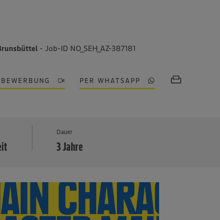
 Brunsbüttel
- Job-ID NO_SEH_AZ-387181
OBEWERBUNG
PER WHATSAPP
MEHR
Dauer
eit
3 Jahre