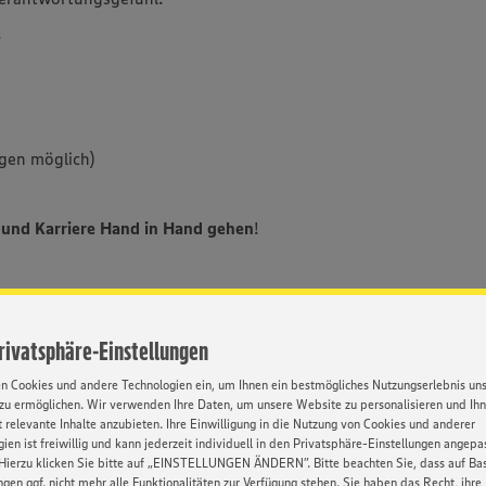
.
ngen möglich)
und Karriere Hand in Hand gehen
!
Privatsphäre-Einstellungen
usbildung mit Zukunftsperspektive.
en Cookies und andere Technologien ein, um Ihnen ein bestmögliches Nutzungserlebnis un
zu ermöglichen. Wir verwenden Ihre Daten, um unsere Website zu personalisieren und Ih
rkaufsprofi machen.
 relevante Inhalte anzubieten. Ihre Einwilligung in die Nutzung von Cookies und anderer
ien ist freiwillig und kann jederzeit individuell in den Privatsphäre-Einstellungen angepa
m Abschluss.
Hierzu klicken Sie bitte auf „EINSTELLUNGEN ÄNDERN”. Bitte beachten Sie, dass auf Basi
ngen ggf. nicht mehr alle Funktionalitäten zur Verfügung stehen. Sie haben das Recht, ihre