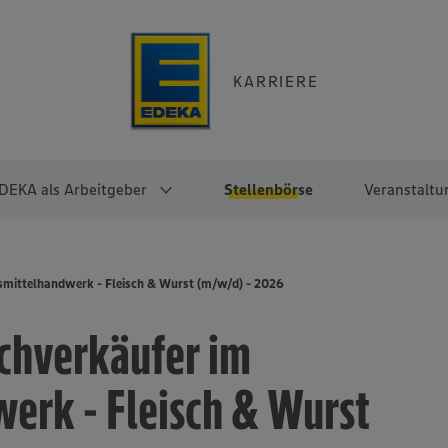
KARRIERE
DEKA als Arbeitgeber
Stellenbörse
Veranstaltu
e
EKA
Berufseinsteiger:innen
Arbeitgeber im
Berufserfahrene
mittelhandwerk - Fleisch & Wurst (m/w/d) - 2026
Überblick
raktikum
Traineeprogramme
Berufe@EDEKA
chverkäufer im
EDEKA-Zentrale
en
duktion
Direkteinstieg
Selbstständig mit EDEKA
EDEKA Fruchtkontor
ntätigkeit
Noch Fragen?
erk - Fleisch & Wurst
EDEKA Foodservice
EDEKA-
Regionalgesellschaften