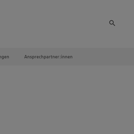
ngen
Ansprechpartner:innen
Mitarbeiter:innen
EDEKA Campus
Digitales Lernen
Veranstaltungen &
Wettbewerbe