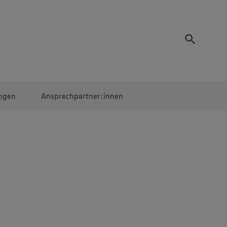
ngen
Ansprechpartner:innen
Mitarbeiter:innen
EDEKA Campus
Digitales Lernen
Veranstaltungen &
Wettbewerbe