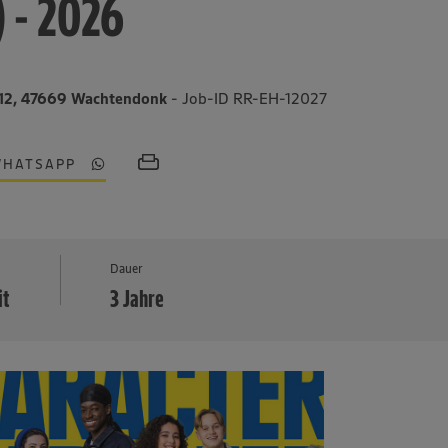
) - 2026
 12, 47669 Wachtendonk
- Job-ID RR-EH-12027
WHATSAPP
MEHR
Dauer
it
3 Jahre