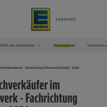
KARRIERE
DEKA als Arbeitgeber
Stellenbörse
Veranstaltu
e
EKA
Berufseinsteiger:innen
Arbeitgeber im
Berufserfahrene
mittelhandwerk - Fachrichtung Fleischerei (m/w/d) - 2026
Überblick
raktikum
Traineeprogramme
Berufe@EDEKA
chverkäufer im
EDEKA-Zentrale
en
duktion
Direkteinstieg
Selbstständig mit EDEKA
EDEKA Fruchtkontor
ntätigkeit
Noch Fragen?
erk - Fachrichtung
EDEKA Foodservice
EDEKA-
Regionalgesellschaften