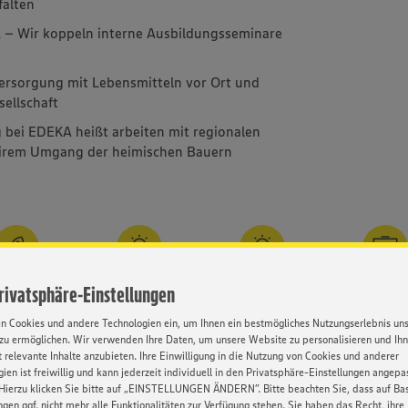
falten
l
– Wir koppeln interne Ausbildungsseminare
Versorgung mit Lebensmitteln vor Ort und
sellschaft
 bei EDEKA heißt arbeiten mit regionalen
airem Umgang der heimischen Bauern
Gute
Ideenmanagement
Umfassende
Weiterbild
Privatsphäre-Einstellungen
ierechancen
Einarbeitung
en Cookies und andere Technologien ein, um Ihnen ein bestmögliches Nutzungserlebnis un
zu ermöglichen. Wir verwenden Ihre Daten, um unsere Website zu personalisieren und Ih
 relevante Inhalte anzubieten. Ihre Einwilligung in die Nutzung von Cookies und anderer
ien ist freiwillig und kann jederzeit individuell in den Privatsphäre-Einstellungen angepa
Hierzu klicken Sie bitte auf „EINSTELLUNGEN ÄNDERN”. Bitte beachten Sie, dass auf Basi
Kontakt
ngen ggf. nicht mehr alle Funktionalitäten zur Verfügung stehen. Sie haben das Recht, ihre