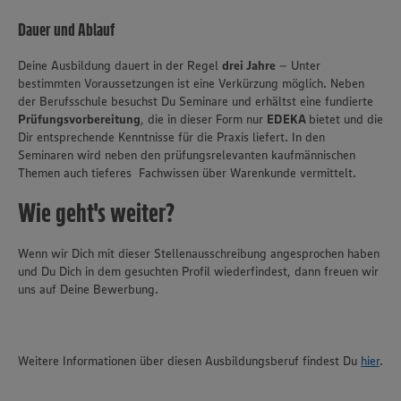
Dauer und Ablauf
Deine Ausbildung dauert in der Regel
drei Jahre
– Unter
bestimmten Voraussetzungen ist eine Verkürzung möglich. Neben
der Berufsschule besuchst Du Seminare und erhältst eine fundierte
Prüfungsvorbereitung
, die in dieser Form nur
EDEKA
bietet und die
Dir entsprechende Kenntnisse für die Praxis liefert. In den
Seminaren wird neben den prüfungsrelevanten kaufmännischen
Themen auch tieferes Fachwissen über Warenkunde vermittelt.
Wie geht's weiter?
Wenn wir Dich mit dieser Stellenausschreibung angesprochen haben
und Du Dich in dem gesuchten Profil wiederfindest, dann freuen wir
uns auf Deine Bewerbung.
Wir setzen Cookies und andere Technologien ein, um Ihnen
ein bestmögliches Nutzungserlebnis unserer Website zu
Weitere Informationen über diesen Ausbildungsberuf findest Du
hier
.
ermöglichen. Wir verwenden Ihre Daten, um unsere
Website zu personalisieren und Ihnen möglichst relevante
Inhalte anzubieten. Ihre Einwilligung in die Nutzung von