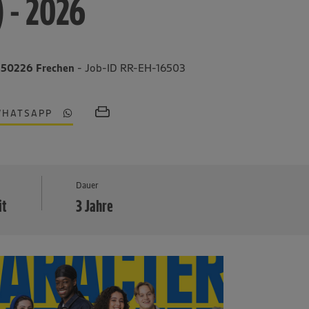
) - 2026
, 50226 Frechen
- Job-ID RR-EH-16503
WHATSAPP
MEHR
Dauer
it
3 Jahre