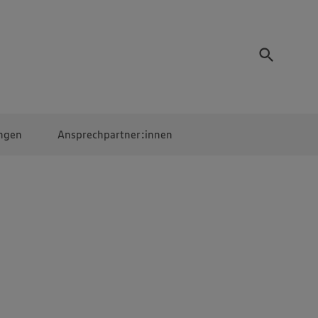
ngen
Ansprechpartner:innen
Mitarbeiter:innen
EDEKA Campus
Digitales Lernen
Veranstaltungen &
Wettbewerbe