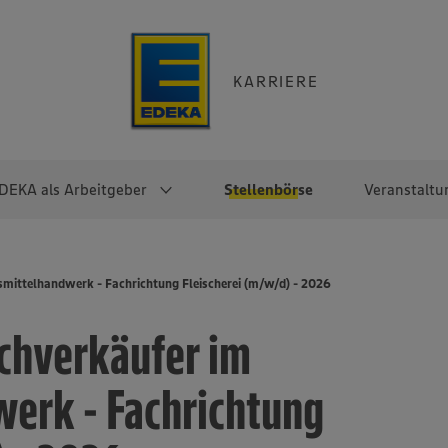
KARRIERE
DEKA als Arbeitgeber
Stellenbörse
Veranstaltu
e
EKA
Berufseinsteiger:innen
Arbeitgeber im
Berufserfahrene
mittelhandwerk - Fachrichtung Fleischerei (m/w/d) - 2026
Überblick
raktikum
Traineeprogramme
Berufe@EDEKA
chverkäufer im
EDEKA-Zentrale
en
duktion
Direkteinstieg
Selbstständig mit EDEKA
EDEKA Fruchtkontor
ntätigkeit
Noch Fragen?
erk - Fachrichtung
EDEKA Foodservice
EDEKA-
Regionalgesellschaften