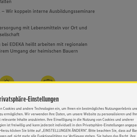
falten
l
– Wir koppeln interne Ausbildungsseminare
Versorgung mit Lebensmitteln vor Ort und
sellschaft
 bei EDEKA heißt arbeiten mit regionalen
airem Umgang der heimischen Bauern
mfassende
Weiterbildung
Privatsphäre-Einstellungen
narbeitung
en Cookies und andere Technologien ein, um Ihnen ein bestmögliches Nutzungserlebnis un
zu ermöglichen. Wir verwenden Ihre Daten, um unsere Website zu personalisieren und Ih
 relevante Inhalte anzubieten. Ihre Einwilligung in die Nutzung von Cookies und anderer
ien ist freiwillig und kann jederzeit individuell in den Privatsphäre-Einstellungen angepa
Hierzu klicken Sie bitte auf „EINSTELLUNGEN ÄNDERN”. Bitte beachten Sie, dass auf Basi
Kontakt
ngen ggf. nicht mehr alle Funktionalitäten zur Verfügung stehen. Sie haben das Recht, ihre