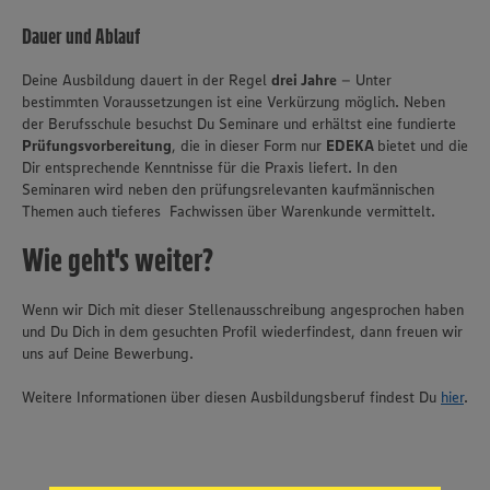
Dauer und Ablauf
Deine Ausbildung dauert in der Regel
drei Jahre
– Unter
bestimmten Voraussetzungen ist eine Verkürzung möglich. Neben
der Berufsschule besuchst Du Seminare und erhältst eine fundierte
Prüfungsvorbereitung
, die in dieser Form nur
EDEKA
bietet und die
Dir entsprechende Kenntnisse für die Praxis liefert. In den
Seminaren wird neben den prüfungsrelevanten kaufmännischen
Themen auch tieferes Fachwissen über Warenkunde vermittelt.
Wie geht's weiter?
Wenn wir Dich mit dieser Stellenausschreibung angesprochen haben
und Du Dich in dem gesuchten Profil wiederfindest, dann freuen wir
uns auf Deine Bewerbung.
Wir setzen Cookies und andere Technologien ein, um Ihnen
Weitere Informationen über diesen Ausbildungsberuf findest Du
hier
.
ein bestmögliches Nutzungserlebnis unserer Website zu
ermöglichen. Wir verwenden Ihre Daten, um unsere
Website zu personalisieren und Ihnen möglichst relevante
Inhalte anzubieten. Ihre Einwilligung in die Nutzung von
Cookies und anderer Technologien ist freiwillig und kann