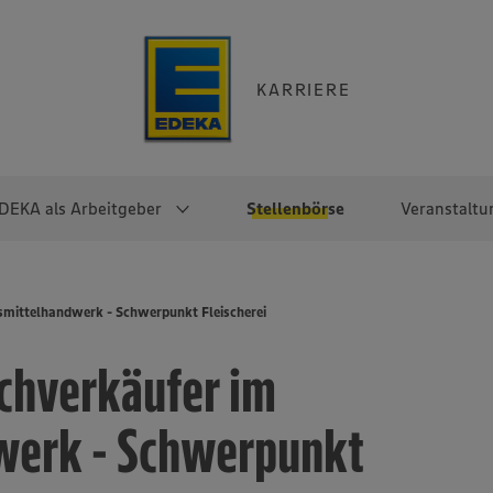
KARRIERE
DEKA als Arbeitgeber
Stellenbörse
Veranstaltu
e
EKA
Berufseinsteiger:innen
Arbeitgeber im
Berufserfahrene
mittelhandwerk - Schwerpunkt Fleischerei
Überblick
raktikum
Traineeprogramme
Berufe@EDEKA
chverkäufer im
EDEKA-Zentrale
en
duktion
Direkteinstieg
Selbstständig mit EDEKA
EDEKA Fruchtkontor
ntätigkeit
Noch Fragen?
werk - Schwerpunkt
EDEKA Foodservice
EDEKA-
Regionalgesellschaften