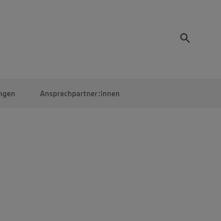
ngen
Ansprechpartner:innen
Mitarbeiter:innen
EDEKA Campus
Digitales Lernen
Veranstaltungen &
Wettbewerbe