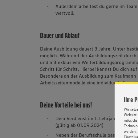
Außerdem arbeitest du gerne im Team 
wertvoll.
Dauer und Ablauf
Deine Ausbildung dauert 3 Jahre. Unter best
möglich. Während der Ausbildungszeit durchl
und mit exklusiven Weiterbildungsprogramme
Schritt für Schritt. Hierbei kannst Du dich auf
Besondere an der Ausbildung zum Kaufmann im
Arbeitszeitenmodelle eine individuelle Freize
Ihre 
Deine Vorteile bei uns!
Wir setz
Website 
Dein Verdienst im 1. Lehrjahr: 1200,- i
möglichst
(gültig ab 01.09.2024)
Technolog
werden. 
Neben der Berufsschule besuchst Du S
Einstellu