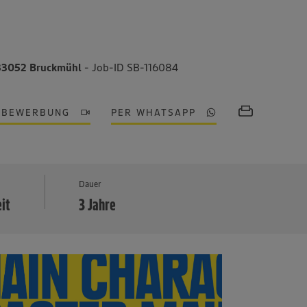
 83052 Bruckmühl
- Job-ID SB-116084
OBEWERBUNG
PER WHATSAPP
MEHR
Dauer
eit
3 Jahre