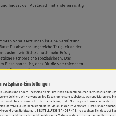
und findest den Austausch mit anderen richtig
immten Voraussetzungen ist eine Verkürzung
äufst Du abwechslungsreiche Tätigkeitsfelder
n pushen wir Dich zu noch mehr Erfolg,
 etliche Fachbereiche spezialisieren. Das
 Einzelhandel ist, dass Dir die verschiedenen
itgestaltung ermöglichen.
Privatsphäre-Einstellungen
en Cookies und andere Technologien ein, um Ihnen ein bestmögliches Nutzungserlebnis un
zu ermöglichen. Wir verwenden Ihre Daten, um unsere Website zu personalisieren und Ih
m 2. Lehrjahr 1310,- und im 3. Lehrjahr 1480,-
 relevante Inhalte anzubieten. Ihre Einwilligung in die Nutzung von Cookies und anderer
ien ist freiwillig und kann jederzeit individuell in den Privatsphäre-Einstellungen angepa
Hierzu klicken Sie bitte auf „EINSTELLUNGEN ÄNDERN”. Bitte beachten Sie, dass auf Basi
eminare, die in dieser Form nur EDEKA bietet
ngen ggf. nicht mehr alle Funktionalitäten zur Verfügung stehen. Sie haben das Recht, ihre