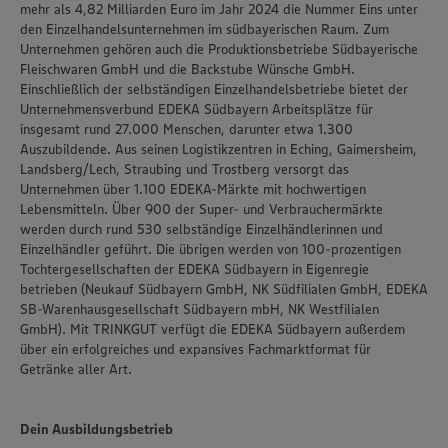
mehr als 4,82 Milliarden Euro im Jahr 2024 die Nummer Eins unter
den Einzelhandelsunternehmen im südbayerischen Raum. Zum
Unternehmen gehören auch die Produktionsbetriebe Südbayerische
Fleischwaren GmbH und die Backstube Wünsche GmbH.
Einschließlich der selbständigen Einzelhandelsbetriebe bietet der
Unternehmensverbund EDEKA Südbayern Arbeitsplätze für
insgesamt rund 27.000 Menschen, darunter etwa 1.300
Auszubildende. Aus seinen Logistikzentren in Eching, Gaimersheim,
Landsberg/Lech, Straubing und Trostberg versorgt das
Unternehmen über 1.100 EDEKA-Märkte mit hochwertigen
Lebensmitteln. Über 900 der Super- und Verbrauchermärkte
werden durch rund 530 selbständige Einzelhändlerinnen und
Einzelhändler geführt. Die übrigen werden von 100-prozentigen
Tochtergesellschaften der EDEKA Südbayern in Eigenregie
betrieben (Neukauf Südbayern GmbH, NK Südfilialen GmbH, EDEKA
SB-Warenhausgesellschaft Südbayern mbH, NK Westfilialen
GmbH). Mit TRINKGUT verfügt die EDEKA Südbayern außerdem
über ein erfolgreiches und expansives Fachmarktformat für
Getränke aller Art.
Dein Ausbildungsbetrieb