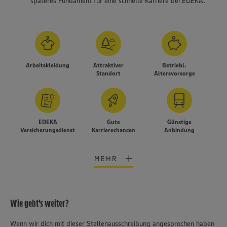
späteres Fundament für eine schnelle Karriere bei EDEKA.
Arbeitskleidung
Attraktiver
Betriebl.
Standort
Altersvorsorge
EDEKA
Gute
Günstige
Versicherungsdienst
Karrierechancen
Anbindung
MEHR
Wie geht's weiter?
Wir setzen Cookies und andere Technologien ein, um Ihnen
ein bestmögliches Nutzungserlebnis unserer Website zu
Wenn wir dich mit dieser Stellenausschreibung angesprochen haben
ermöglichen. Wir verwenden Ihre Daten, um unsere