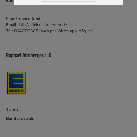
Kontakt
genannten Dienste Ihre Daten verarbeiten. Weitere
Informationen zur Nutzung der Dienste finden Sie in
unseren Datenschutzhinweisen sowie in unserer Cookie
Frau Susanne Arndt
Policy unter den Stichworten „YouTube” und „Vimeo”.
Email: info@edeka-dirnberger.de
Tel: 09407/2885 (auch per Whats app möglich)
Raphael Dirnberger e. K.
Standort
Bernhardswald