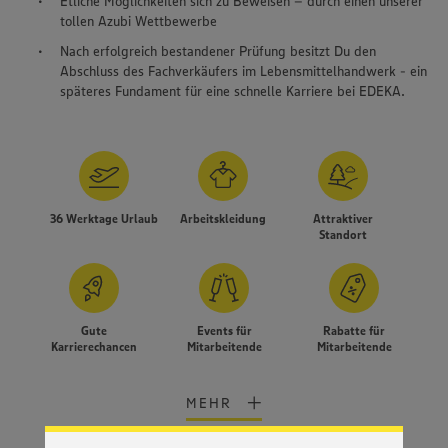
Etliche Möglichkeiten sich zu Beweisen – durch einen unserer
tollen Azubi Wettbewerbe
Nach erfolgreich bestandener Prüfung besitzt Du den
Abschluss des Fachverkäufers im Lebensmittelhandwerk - ein
späteres Fundament für eine schnelle Karriere bei EDEKA.
36 Werktage Urlaub
Arbeitskleidung
Attraktiver
Standort
Gute
Events für
Rabatte für
Wir setzen Cookies und andere Technologien ein, um Ihnen
Karrierechancen
Mitarbeitende
Mitarbeitende
ein bestmögliches Nutzungserlebnis unserer Website zu
ermöglichen. Wir verwenden Ihre Daten, um unsere
Website zu personalisieren und Ihnen möglichst relevante
MEHR
Inhalte anzubieten. Ihre Einwilligung in die Nutzung von
Cookies und anderer Technologien ist freiwillig und kann
jederzeit individuell in den Privatsphäre-Einstellungen