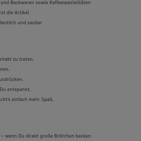
 und Backwaren sowie Kaffeespezialitäten
st die Artikel
dentlich und sauber
ntakt zu treten.
eten.
ausdrücken.
t Du entspannt.
cht’s einfach mehr Spaß.
re – wenn Du direkt große Brötchen backen