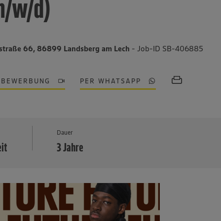
m/w/d)
straße 66, 86899 Landsberg am Lech
- Job-ID SB-406885
OBEWERBUNG
PER WHATSAPP
MEHR
Dauer
eit
3 Jahre