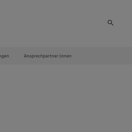
ngen
Ansprechpartner:innen
Mitarbeiter:innen
EDEKA Campus
Digitales Lernen
Veranstaltungen &
Wettbewerbe