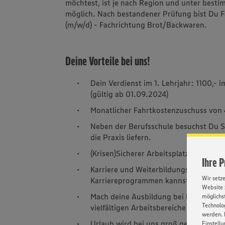
möchtest, ist je nach Region und unter best
möglich. Nach bestandener Prüfung bist Du 
(m/w/d) - Fachrichtung Brot/Backwaren.
Deine Vorteile bei uns!
Dein Verdienst im 1. Lehrjahr: 1100,- i
(gültig ab 01.09.2024)
Monatlicher Fahrtkostenzuschuss von
Neben der Berufsschule besuchst Du S
die Praxis liefern.
(Krisen)Sicherer Arbeitsplatz – geges
Ihre 
Karriere und Weiterbildungsmöglichkei
Wir setz
Karriereprogrammen kannst Du bei un
Website 
Mach deine Ausbildung bei Backstube 
möglichst
Technolog
vielfältigen Arbeitsbereiche und Aufga
werden. 
Urlaub wird bei uns groß geschrieben,
Einstellu