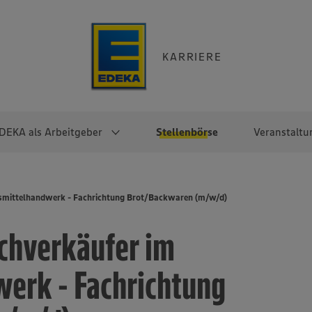
KARRIERE
DEKA als Arbeitgeber
Stellenbörse
Veranstaltu
e
EKA
Berufseinsteiger:innen
Arbeitgeber im
Berufserfahrene
smittelhandwerk - Fachrichtung Brot/Backwaren (m/w/d)
Überblick
raktikum
Traineeprogramme
Berufe@EDEKA
chverkäufer im
EDEKA-Zentrale
en
duktion
Direkteinstieg
Selbstständig mit EDEKA
EDEKA Fruchtkontor
ntätigkeit
Noch Fragen?
erk - Fachrichtung
EDEKA Foodservice
EDEKA-
Regionalgesellschaften