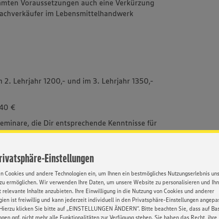
immten Voraussetzungen auch eine Verkürzung
Fachverkäufer im Lebensmittelhandwerk
m 2. Lehrjahr 1200,- und im 3. Lehrjahr 1350,-
 40 €
eminare, die Dir entsprechende Kenntnisse für
sen wird immer
Privatsphäre-Einstellungen
ten – Mit Herz, Fleiß & unseren
en Cookies und andere Technologien ein, um Ihnen ein bestmögliches Nutzungserlebnis un
s alles werden
zu ermöglichen. Wir verwenden Ihre Daten, um unsere Website zu personalisieren und Ih
Wünsche und lerne Dich selber kennen - die
 relevante Inhalte anzubieten. Ihre Einwilligung in die Nutzung von Cookies und anderer
ien ist freiwillig und kann jederzeit individuell in den Privatsphäre-Einstellungen angepa
ben zeigen Dir, wer Du bist!
Hierzu klicken Sie bitte auf „EINSTELLUNGEN ÄNDERN”. Bitte beachten Sie, dass auf Basi
 wir bieten dir nämlich mehr - sage und
ngen ggf. nicht mehr alle Funktionalitäten zur Verfügung stehen. Sie haben das Recht, ihre