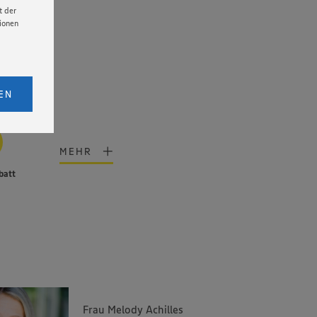
t der
tionen
licken,
bs. 1
EN
eitet
senen
udem
MEHR
er Cookie
batt
Frau Melody Achilles