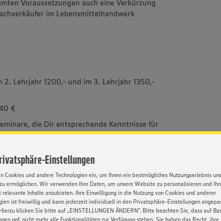
immten Voraussetzungen auch eine Verkürzung
Fachverkäufer im Lebensmittelhandwerk
m 2. Lehrjahr 1200,- und im 3. Lehrjahr 1350,-
 40 €
eminare, die Dir entsprechende Kenntnisse für
sen wird immer
Privatsphäre-Einstellungen
ten – Mit Herz, Fleiß & unseren
en Cookies und andere Technologien ein, um Ihnen ein bestmögliches Nutzungserlebnis un
s alles werden
zu ermöglichen. Wir verwenden Ihre Daten, um unsere Website zu personalisieren und Ih
Wünsche und lerne Dich selber kennen - die
 relevante Inhalte anzubieten. Ihre Einwilligung in die Nutzung von Cookies und anderer
ien ist freiwillig und kann jederzeit individuell in den Privatsphäre-Einstellungen angepa
ben zeigen Dir, wer Du bist!
Hierzu klicken Sie bitte auf „EINSTELLUNGEN ÄNDERN”. Bitte beachten Sie, dass auf Basi
 wir bieten dir nämlich mehr - sage und
ngen ggf. nicht mehr alle Funktionalitäten zur Verfügung stehen. Sie haben das Recht, ihre