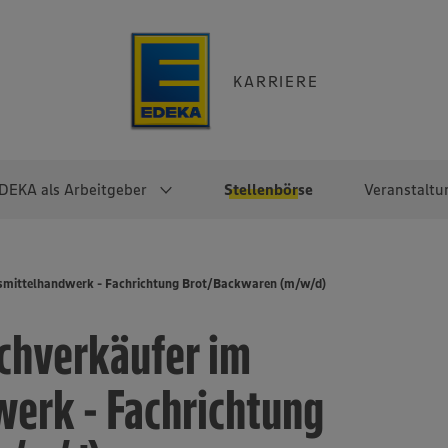
KARRIERE
DEKA als Arbeitgeber
Stellenbörse
Veranstaltu
e
EKA
Berufseinsteiger:innen
Arbeitgeber im
Berufserfahrene
smittelhandwerk - Fachrichtung Brot/Backwaren (m/w/d)
Überblick
raktikum
Traineeprogramme
Berufe@EDEKA
chverkäufer im
EDEKA-Zentrale
en
duktion
Direkteinstieg
Selbstständig mit EDEKA
EDEKA Fruchtkontor
ntätigkeit
Noch Fragen?
erk - Fachrichtung
EDEKA Foodservice
EDEKA-
Regionalgesellschaften