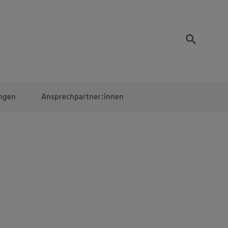
ngen
Ansprechpartner:innen
Mitarbeiter:innen
EDEKA Campus
Digitales Lernen
Veranstaltungen &
Wettbewerbe