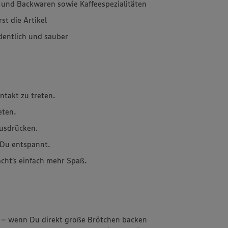
 und Backwaren sowie Kaffeespezialitäten
st die Artikel
dentlich und sauber
ntakt zu treten.
eten.
ausdrücken.
t Du entspannt.
cht’s einfach mehr Spaß.
re – wenn Du direkt große Brötchen backen