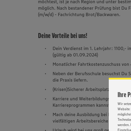
möchtest, ist je nach Region und unter best
möglich. Nach bestandener Prüfung bist Du 
(m/w/d) - Fachrichtung Brot/Backwaren.
Deine Vorteile bei uns!
Dein Verdienst im 1. Lehrjahr: 1100,- i
(gültig ab 01.09.2024)
Monatlicher Fahrtkostenzuschuss von
Neben der Berufsschule besuchst Du S
die Praxis liefern.
(Krisen)Sicherer Arbeitsplatz – geges
Ihre 
Karriere und Weiterbildungsmöglichkei
Wir setz
Karriereprogrammen kannst Du bei un
Website 
Mach deine Ausbildung bei Backstube 
möglichst
Technolog
vielfältigen Arbeitsbereiche und Aufga
werden. 
Urlaub wird bei uns groß geschrieben,
Einstellu