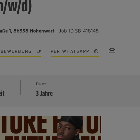
m/w/d)
traße 1, 86558 Hohenwart
- Job-ID SB-418148
OBEWERBUNG
PER WHATSAPP
MEHR
Dauer
eit
3 Jahre