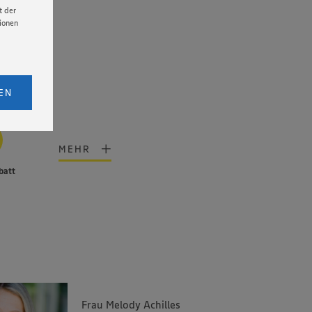
t der
tionen
licken,
bs. 1
EN
eitet
senen
udem
MEHR
er Cookie
batt
Frau Melody Achilles