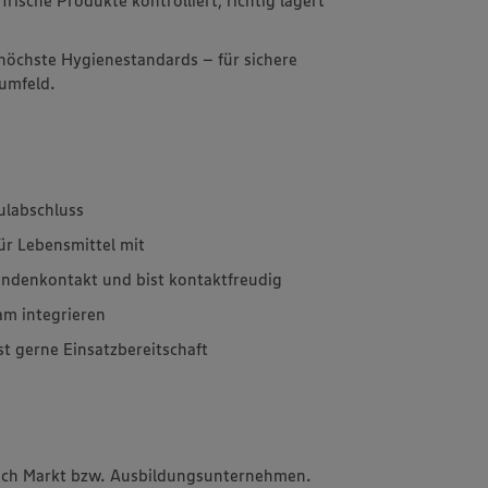
 höchste Hygienestandards – für sichere
sumfeld.
ulabschluss
für Lebensmittel mit
undenkontakt und bist kontaktfreudig
am integrieren
st gerne Einsatzbereitschaft
 nach Markt bzw. Ausbildungsunternehmen.