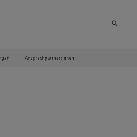
ngen
Ansprechpartner:innen
Mitarbeiter:innen
EDEKA Campus
Digitales Lernen
Veranstaltungen &
Wettbewerbe