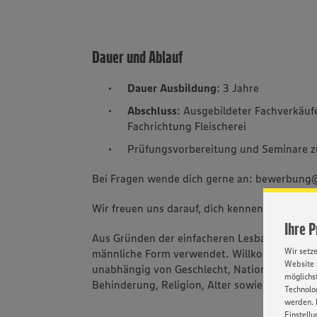
Dauer und Ablauf
Dauer Ausbildung
: 3 Jahre
Abschluss
: Ausgebildeter Fachverkäu
Fachrichtung Fleischerei
Prüfungsvorbereitung und Seminare zu
Bei Fragen wende dich gerne an: bewerbun
Wir freuen uns darauf, dich kennenzulernen!
Ihre 
Aus Gründen der einfacheren Lesbarkeit wird 
Wir setz
männliche Form verwendet. Willkommen sind 
Website 
unabhängig von Geschlecht, Nationalität, ethn
möglichst
Behinderung, Religion, Alter sowie sexueller 
Technolog
werden. 
Einstellu