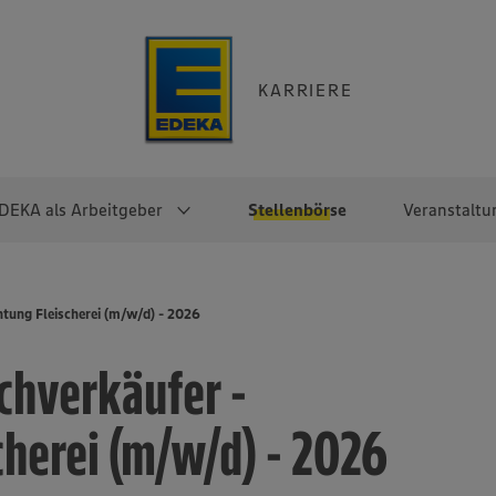
KARRIERE
DEKA als Arbeitgeber
Stellenbörse
Veranstaltu
e
EKA
Berufseinsteiger:innen
Arbeitgeber im
Berufserfahrene
tung Fleischerei (m/w/d) - 2026
Überblick
raktikum
Traineeprogramme
Berufe@EDEKA
chverkäufer -
EDEKA-Zentrale
en
duktion
Direkteinstieg
Selbstständig mit EDEKA
EDEKA Fruchtkontor
ntätigkeit
Noch Fragen?
cherei (m/w/d) - 2026
EDEKA Foodservice
EDEKA-
Regionalgesellschaften