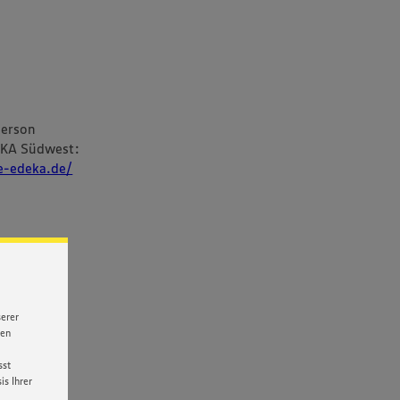
person
EKA Südwest:
re-edeka.de/
serer
nen
sst
s Ihrer