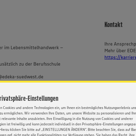
Kontakt
Ihre Ansprech
fer im Lebensmittelhandwerk –
Mehr über ED
https://karrie
sätzlich zu der Berufsschule
g@edeka-suedwest.de
Privatsphäre-Einstellungen
im Textverlauf nur die
en Cookies und andere Technologien ein, um Ihnen ein bestmögliches Nutzungserlebnis un
bei uns alle Menschen -
zu ermöglichen. Wir verwenden Ihre Daten, um unsere Website zu personalisieren und Ih
ischer und sozialer Herkunft,
 relevante Inhalte anzubieten. Ihre Einwilligung in die Nutzung von Cookies und anderer
Orientierung und Identität.
ien ist freiwillig und kann jederzeit individuell in den Privatsphäre-Einstellungen angepa
Hierzu klicken Sie bitte auf „EINSTELLUNGEN ÄNDERN”. Bitte beachten Sie, dass auf Basi
ngen ggf. nicht mehr alle Funktionalitäten zur Verfügung stehen. Sie haben das Recht, ihre