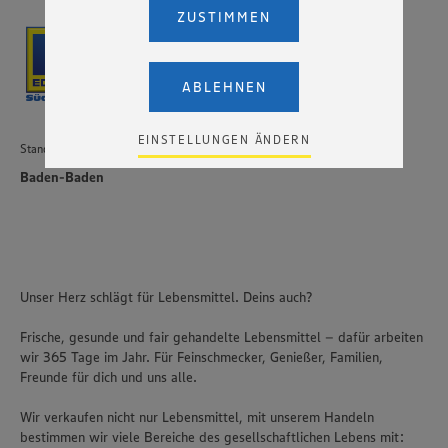
willigen Sie im Sinne des Art. 49 Abs. 1 Satz 1 lit. a) DSGVO
ZUSTIMMEN
ein, dass Ihre Daten (IP-Adresse, Zeitstempel, ggf.
Nutzerverhalten auf unserer Webseite) an die Anbieter der
Dienste YouTube und Vimeo in den USA übermittelt und
dort verarbeitet werden. Der EuGH sieht die USA als Land
ABLEHNEN
mit einem nach europäischen Standards nicht
angemessenen Datenschutzniveau an. Es besteht das
Risiko eines Zugriffs durch US-amerikanische Behörden.
EINSTELLUNGEN ÄNDERN
Standort
Zudem wissen wir nicht genau, wie die Anbieter der
genannten Dienste Ihre Daten verarbeiten. Weitere
Baden-Baden
Informationen zur Nutzung der Dienste finden Sie in
unseren Datenschutzhinweisen sowie in unserer Cookie
Policy unter den Stichworten „YouTube” und „Vimeo”.
Unser Herz schlägt für Lebensmittel. Deins auch?
Frische, gesunde und fair gehandelte Lebensmittel – dafür arbeiten
wir 365 Tage im Jahr. Für Feinschmecker, Genießer, Familien,
Freunde für dich und uns alle.
Wir verkaufen nicht nur Lebensmittel, mit unserem Handeln
bestimmen wir viele Bereiche des gesellschaftlichen Lebens mit: