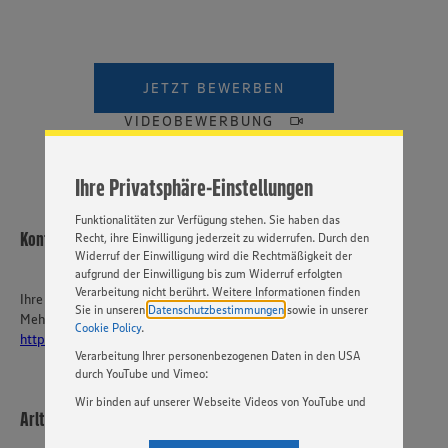
Wir setzen Cookies und andere Technologien ein, um Ihnen
ein bestmögliches Nutzungserlebnis unserer Website zu
ermöglichen. Wir verwenden Ihre Daten, um unsere
JETZT BEWERBEN
Website zu personalisieren und Ihnen möglichst relevante
Inhalte anzubieten. Ihre Einwilligung in die Nutzung von
VIDEOBEWERBUNG
Cookies und anderer Technologien ist freiwillig und kann
jederzeit individuell in den Privatsphäre-Einstellungen
angepasst werden. Hierzu klicken Sie bitte auf
Ihre Privatsphäre-Einstellungen
„EINSTELLUNGEN ÄNDERN”. Bitte beachten Sie, dass auf
Basis Ihrer Einstellungen ggf. nicht mehr alle
Funktionalitäten zur Verfügung stehen. Sie haben das
Kontakt
Recht, ihre Einwilligung jederzeit zu widerrufen. Durch den
Widerruf der Einwilligung wird die Rechtmäßigkeit der
aufgrund der Einwilligung bis zum Widerruf erfolgten
Verarbeitung nicht berührt. Weitere Informationen finden
Ihre Ansprechperson
Sie in unseren
Datenschutzbestimmungen
sowie in unserer
Mehr über EDEKA Südwest:
Cookie Policy
.
https://karriere-edeka.de/
Verarbeitung Ihrer personenbezogenen Daten in den USA
durch YouTube und Vimeo:
Wir binden auf unserer Webseite Videos von YouTube und
Arlt & Trostel GmbH
Vimeo ein. Wenn Sie auf „Zustimmen” klicken, ohne die
Einstellungen bezüglich YouTube und Vimeo zu ändern,