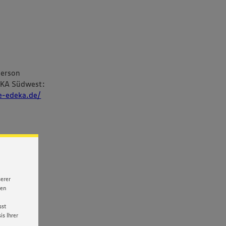
person
EKA Südwest:
re-edeka.de/
serer
nen
sst
s Ihrer