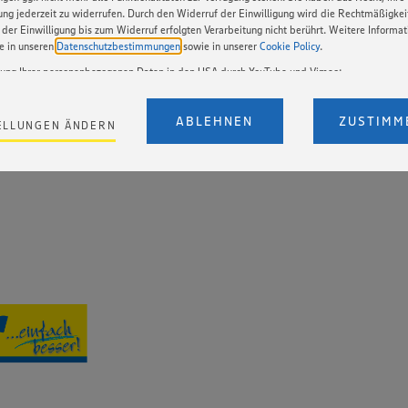
gung jederzeit zu widerrufen. Durch den Widerruf der Einwilligung wird die Rechtmäßigkei
der Einwilligung bis zum Widerruf erfolgten Verarbeitung nicht berührt. Weitere Informa
ie in unseren
Datenschutzbestimmungen
sowie in unserer
Cookie Policy
.
BEWERBUNG
tung Ihrer personenbezogenen Daten in den USA durch YouTube und Vimeo:
en auf unserer Webseite Videos von YouTube und Vimeo ein. Wenn Sie auf „Zustimmen” k
Einstellungen bezüglich YouTube und Vimeo zu ändern, willigen Sie im Sinne des Art. 49 A
ABLEHNEN
ZUSTIMM
ELLUNGEN ÄNDERN
t. a) DSGVO ein, dass Ihre Daten (IP-Adresse, Zeitstempel, ggf. Nutzerverhalten auf unserer
) an die Anbieter der Dienste YouTube und Vimeo in den USA übermittelt und dort verarb
Der EuGH sieht die USA als Land mit einem nach europäischen Standards nicht angemes
utzniveau an. Es besteht das Risiko eines Zugriffs durch US-amerikanische Behörden. Z
r nicht genau, wie die Anbieter der genannten Dienste Ihre Daten verarbeiten. Weitere
ionen zur Nutzung der Dienste finden Sie in unseren Datenschutzhinweisen sowie in unser
nter den Stichworten „YouTube” und „Vimeo”.