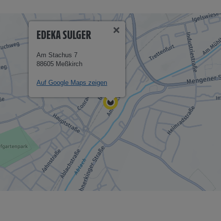
EDEKA SULGER
Am Stachus 7
88605 Meßkirch
Auf Google Maps zeigen