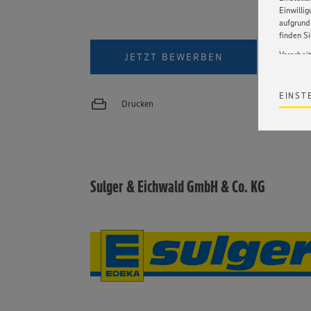
Einwilli
aufgrund 
finden S
VIDEO
Verarbei
JETZT BEWERBEN
Wir bind
ohne die 
EINST
Satz 1 li
Drucken
Webseite
werden. 
Datensch
wissen wi
Informat
Policy u
Sulger & Eichwald GmbH & Co. KG