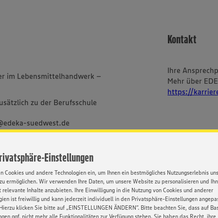
Kontakt
Ihre Ansprech
fer im Lebensmittelhandwerk –
Mehr über ED
https://karrie
sätzlich zu der Berufsschule
g@edeka-suedwest.de
Privatsphäre-Einstellungen
im Textverlauf nur die
en Cookies und andere Technologien ein, um Ihnen ein bestmögliches Nutzungserlebnis un
bei uns alle Menschen -
zu ermöglichen. Wir verwenden Ihre Daten, um unsere Website zu personalisieren und Ih
ischer und sozialer Herkunft,
 relevante Inhalte anzubieten. Ihre Einwilligung in die Nutzung von Cookies und anderer
Orientierung und Identität.
ien ist freiwillig und kann jederzeit individuell in den Privatsphäre-Einstellungen angepa
Hierzu klicken Sie bitte auf „EINSTELLUNGEN ÄNDERN”. Bitte beachten Sie, dass auf Basi
ngen ggf. nicht mehr alle Funktionalitäten zur Verfügung stehen. Sie haben das Recht, ihre