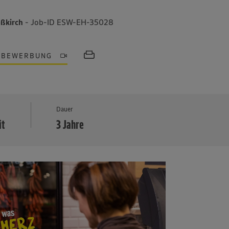
eßkirch
- Job-ID ESW-EH-35028
OBEWERBUNG
MEHR
Dauer
it
3 Jahre