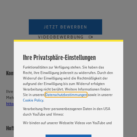
Wir setzen Cookies und andere Technologien ein, um Ihnen
ein bestmögliches Nutzungserlebnis unserer Website zu
ermöglichen. Wir verwenden Ihre Daten, um unsere
JETZT BEWERBEN
Website zu personalisieren und Ihnen möglichst relevante
Inhalte anzubieten. Ihre Einwilligung in die Nutzung von
VIDEOBEWERBUNG
Cookies und anderer Technologien ist freiwillig und kann
jederzeit individuell in den Privatsphäre-Einstellungen
angepasst werden. Hierzu klicken Sie bitte auf
Ihre Privatsphäre-Einstellungen
„EINSTELLUNGEN ÄNDERN”. Bitte beachten Sie, dass auf
Basis Ihrer Einstellungen ggf. nicht mehr alle
Funktionalitäten zur Verfügung stehen. Sie haben das
Kontakt
Recht, ihre Einwilligung jederzeit zu widerrufen. Durch den
Widerruf der Einwilligung wird die Rechtmäßigkeit der
aufgrund der Einwilligung bis zum Widerruf erfolgten
Verarbeitung nicht berührt. Weitere Informationen finden
Ihre Ansprechperson
Sie in unseren
Datenschutzbestimmungen
sowie in unserer
Mehr über EDEKA Südwest:
Cookie Policy
.
https://karriere-edeka.de/
Verarbeitung Ihrer personenbezogenen Daten in den USA
durch YouTube und Vimeo:
Wir binden auf unserer Webseite Videos von YouTube und
Hoffmann & Sieber OHG
Vimeo ein. Wenn Sie auf „Zustimmen” klicken, ohne die
Einstellungen bezüglich YouTube und Vimeo zu ändern,