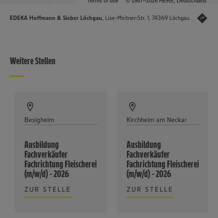
Terms of use
© 1987–2026 HERE, Deutschland
EDEKA Hoffmann & Sieber Löchgau
, Lise-Meitner-Str. 1, 74369 Löchgau
Weitere Stellen
Besigheim
Kirchheim am Neckar
Ausbildung
Ausbildung
Fachverkäufer
Fachverkäufer
Fachrichtung Fleischerei
Fachrichtung Fleischerei
(m/w/d) - 2026
(m/w/d) - 2026
ZUR STELLE
ZUR STELLE