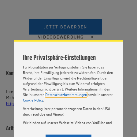
Wir setzen Cookies und andere Technologien ein, um Ihnen
ein bestmögliches Nutzungserlebnis unserer Website zu
ermöglichen. Wir verwenden Ihre Daten, um unsere
JETZT BEWERBEN
Website zu personalisieren und Ihnen möglichst relevante
Inhalte anzubieten. Ihre Einwilligung in die Nutzung von
VIDEOBEWERBUNG
Cookies und anderer Technologien ist freiwillig und kann
jederzeit individuell in den Privatsphäre-Einstellungen
angepasst werden. Hierzu klicken Sie bitte auf
Ihre Privatsphäre-Einstellungen
„EINSTELLUNGEN ÄNDERN”. Bitte beachten Sie, dass auf
Basis Ihrer Einstellungen ggf. nicht mehr alle
Funktionalitäten zur Verfügung stehen. Sie haben das
Kontakt
Recht, ihre Einwilligung jederzeit zu widerrufen. Durch den
Widerruf der Einwilligung wird die Rechtmäßigkeit der
aufgrund der Einwilligung bis zum Widerruf erfolgten
Verarbeitung nicht berührt. Weitere Informationen finden
Ihre Ansprechperson
Sie in unseren
Datenschutzbestimmungen
sowie in unserer
Mehr über EDEKA Südwest:
Cookie Policy
.
https://karriere-edeka.de/
Verarbeitung Ihrer personenbezogenen Daten in den USA
durch YouTube und Vimeo:
Wir binden auf unserer Webseite Videos von YouTube und
Arlt & Trostel OHG
Vimeo ein. Wenn Sie auf „Zustimmen” klicken, ohne die
Einstellungen bezüglich YouTube und Vimeo zu ändern,