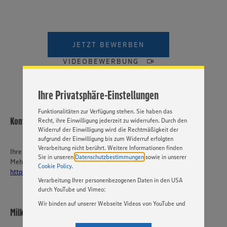
Wir setzen Cookies und andere Technologien ein, um Ihnen
ein bestmögliches Nutzungserlebnis unserer Website zu
ermöglichen. Wir verwenden Ihre Daten, um unsere
JETZT BEWERBEN
Website zu personalisieren und Ihnen möglichst relevante
Inhalte anzubieten. Ihre Einwilligung in die Nutzung von
VIDEOBEWERBUNG
Cookies und anderer Technologien ist freiwillig und kann
jederzeit individuell in den Privatsphäre-Einstellungen
angepasst werden. Hierzu klicken Sie bitte auf
Ihre Privatsphäre-Einstellungen
„EINSTELLUNGEN ÄNDERN”. Bitte beachten Sie, dass auf
Basis Ihrer Einstellungen ggf. nicht mehr alle
Funktionalitäten zur Verfügung stehen. Sie haben das
Kontakt
Recht, ihre Einwilligung jederzeit zu widerrufen. Durch den
Widerruf der Einwilligung wird die Rechtmäßigkeit der
aufgrund der Einwilligung bis zum Widerruf erfolgten
Verarbeitung nicht berührt. Weitere Informationen finden
Ihre Ansprechperson
Sie in unseren
Datenschutzbestimmungen
sowie in unserer
Mehr über EDEKA Südwest:
Cookie Policy
.
https://karriere-edeka.de/
Verarbeitung Ihrer personenbezogenen Daten in den USA
durch YouTube und Vimeo:
Wir binden auf unserer Webseite Videos von YouTube und
Milkau Frischemärkte KG
Vimeo ein. Wenn Sie auf „Zustimmen” klicken, ohne die
Einstellungen bezüglich YouTube und Vimeo zu ändern,