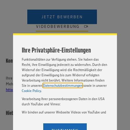
Wir setzen Cookies und andere Technologien ein, um Ihnen
ein bestmögliches Nutzungserlebnis unserer Website zu
JETZT BEWERBEN
ermöglichen. Wir verwenden Ihre Daten, um unsere
Website zu personalisieren und Ihnen möglichst relevante
VIDEOBEWERBUNG
Inhalte anzubieten. Ihre Einwilligung in die Nutzung von
Cookies und anderer Technologien ist freiwillig und kann
jederzeit individuell in den Privatsphäre-Einstellungen
angepasst werden. Hierzu klicken Sie bitte auf
Ihre Privatsphäre-Einstellungen
„EINSTELLUNGEN ÄNDERN”. Bitte beachten Sie, dass auf
Basis Ihrer Einstellungen ggf. nicht mehr alle
Funktionalitäten zur Verfügung stehen. Sie haben das
Kontakt
Recht, ihre Einwilligung jederzeit zu widerrufen. Durch den
Widerruf der Einwilligung wird die Rechtmäßigkeit der
aufgrund der Einwilligung bis zum Widerruf erfolgten
Ihre Ansprechperson
Verarbeitung nicht berührt. Weitere Informationen finden
Mehr über EDEKA Südwest:
Sie in unseren
Datenschutzbestimmungen
sowie in unserer
https://karriere-edeka.de/
Cookie Policy
.
Verarbeitung Ihrer personenbezogenen Daten in den USA
durch YouTube und Vimeo:
Hieber´s Frische Center KG
Wir binden auf unserer Webseite Videos von YouTube und
Vimeo ein. Wenn Sie auf „Zustimmen” klicken, ohne die
Einstellungen bezüglich YouTube und Vimeo zu ändern,
willigen Sie im Sinne des Art. 49 Abs. 1 Satz 1 lit. a) DSGVO