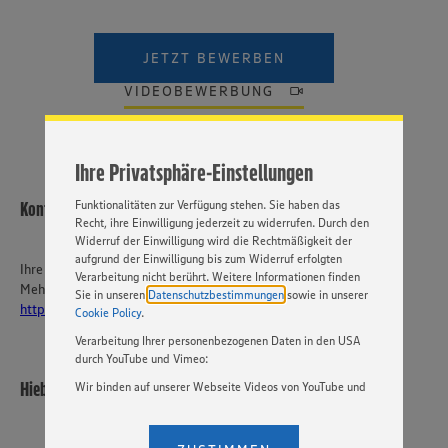
Wir setzen Cookies und andere Technologien ein, um Ihnen
ein bestmögliches Nutzungserlebnis unserer Website zu
JETZT BEWERBEN
ermöglichen. Wir verwenden Ihre Daten, um unsere
Website zu personalisieren und Ihnen möglichst relevante
VIDEOBEWERBUNG
Inhalte anzubieten. Ihre Einwilligung in die Nutzung von
Cookies und anderer Technologien ist freiwillig und kann
jederzeit individuell in den Privatsphäre-Einstellungen
angepasst werden. Hierzu klicken Sie bitte auf
Ihre Privatsphäre-Einstellungen
„EINSTELLUNGEN ÄNDERN”. Bitte beachten Sie, dass auf
Basis Ihrer Einstellungen ggf. nicht mehr alle
Funktionalitäten zur Verfügung stehen. Sie haben das
Kontakt
Recht, ihre Einwilligung jederzeit zu widerrufen. Durch den
Widerruf der Einwilligung wird die Rechtmäßigkeit der
aufgrund der Einwilligung bis zum Widerruf erfolgten
Ihre Ansprechperson
Verarbeitung nicht berührt. Weitere Informationen finden
Mehr über EDEKA Südwest:
Sie in unseren
Datenschutzbestimmungen
sowie in unserer
https://karriere-edeka.de/
Cookie Policy
.
Verarbeitung Ihrer personenbezogenen Daten in den USA
durch YouTube und Vimeo:
Hieber´s Frische Center KG
Wir binden auf unserer Webseite Videos von YouTube und
Vimeo ein. Wenn Sie auf „Zustimmen” klicken, ohne die
Einstellungen bezüglich YouTube und Vimeo zu ändern,
willigen Sie im Sinne des Art. 49 Abs. 1 Satz 1 lit. a) DSGVO