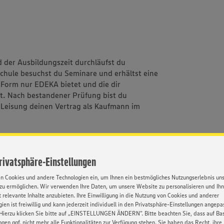
 der Ausbildungszeit durchläufst du
sschule besuchst du Seminare und erhältst eine
r Form nur EDEKA bietet und die dir
ert. Nach bestandener Prüfung bist du
 Leisung deinen Vertrag als Kaufmann im
Privatsphäre-Einstellungen
en Cookies und andere Technologien ein, um Ihnen ein bestmögliches Nutzungserlebnis un
zu ermöglichen. Wir verwenden Ihre Daten, um unsere Website zu personalisieren und Ih
 relevante Inhalte anzubieten. Ihre Einwilligung in die Nutzung von Cookies und anderer
Einzelhandels kennen
ien ist freiwillig und kann jederzeit individuell in den Privatsphäre-Einstellungen angepa
 von Einkauf über Verkauf bis hin zum
Hierzu klicken Sie bitte auf „EINSTELLUNGEN ÄNDERN”. Bitte beachten Sie, dass auf Basi
ngen ggf. nicht mehr alle Funktionalitäten zur Verfügung stehen. Sie haben das Recht, ihre