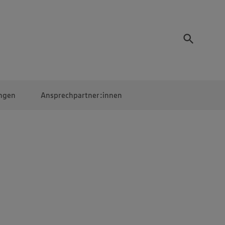
ngen
Ansprechpartner:innen
Mitarbeiter:innen
EDEKA Campus
Digitales Lernen
Veranstaltungen &
Wettbewerbe