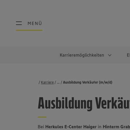
MENÜ
MENÜ
Karrieremöglichkeiten
E
Schüler:innen
Warum EDEKA?
Studierend
Berufe@ED
Karriere
...
Stellenbörse
Ausbildung Verkäufer (m/w/d)
Ausbildung & Duales Studium
Work-Life-Balance
Studentisches P
Einzelhandel
Ausbildung Verkäu
Schülerpraktikum
Faires Gehalt
Abschlussarbeit
Lebensmittelpro
Diversität
Werkstudierende
Lager & Logistik
Noch Fragen?
IT
Bei
Herkules E-Center Haiger
in
Hinterm Grab