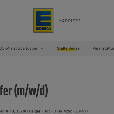
KARRIERE
DEKA als Arbeitgeber
Stellenbörse
Veranstaltu
e
EKA
Berufseinsteiger:innen
Arbeitgeber im
Berufserfahrene
Überblick
raktikum
Traineeprogramme
Berufe@EDEKA
fer (m/w/d)
EDEKA-Zentrale
en
duktion
Direkteinstieg
Selbstständig mit EDEKA
EDEKA Fruchtkontor
ntätigkeit
Noch Fragen?
EDEKA Foodservice
EDEKA-
en 4-10, 35708 Haiger
- Job-ID HR Azubi-389977
Regionalgesellschaften