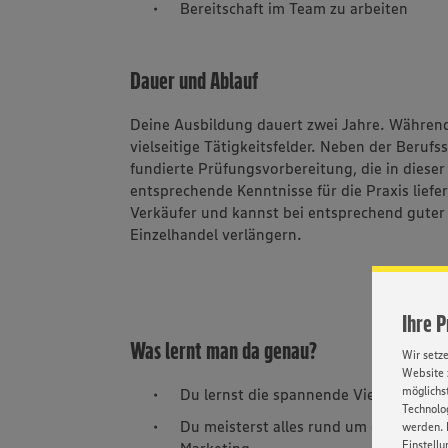
Bereitschaft im Team zu arbeiten
Dauer und Ablauf
Deine Ausbildung dauert zwei Jahre. Während
vielseitige Tätigkeitsfelder. Neben der Beruf
fundierte Prüfungsvorbereitung, die in diese
entsprechende Kenntnisse für die Praxis lief
Verkäufer und kannst bei entsprechend guter
Einzelhandel verlängern.
Ihre 
Was lernt man da genau?
Wir setz
Website 
möglichst
Du lernst die spannende Vielfalt des 
Technolog
Du meisterst alles rund um die Ware -
werden. 
Einstellu
Marketing