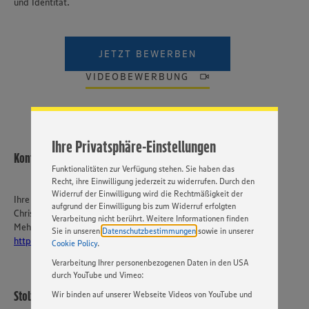
und Identität.
Wir setzen Cookies und andere Technologien ein, um Ihnen
JETZT BEWERBEN
ein bestmögliches Nutzungserlebnis unserer Website zu
ermöglichen. Wir verwenden Ihre Daten, um unsere
VIDEOBEWERBUNG
Website zu personalisieren und Ihnen möglichst relevante
Inhalte anzubieten. Ihre Einwilligung in die Nutzung von
Cookies und anderer Technologien ist freiwillig und kann
jederzeit individuell in den Privatsphäre-Einstellungen
angepasst werden. Hierzu klicken Sie bitte auf
Ihre Privatsphäre-Einstellungen
„EINSTELLUNGEN ÄNDERN”. Bitte beachten Sie, dass auf
Kontakt
Basis Ihrer Einstellungen ggf. nicht mehr alle
Funktionalitäten zur Verfügung stehen. Sie haben das
Recht, ihre Einwilligung jederzeit zu widerrufen. Durch den
Widerruf der Einwilligung wird die Rechtmäßigkeit der
Ihre Ansprechperson
aufgrund der Einwilligung bis zum Widerruf erfolgten
Christian Stolzenberger
Verarbeitung nicht berührt. Weitere Informationen finden
Mehr über EDEKA Südwest:
Sie in unseren
Datenschutzbestimmungen
sowie in unserer
https://karriere-edeka.de/
Cookie Policy
.
Verarbeitung Ihrer personenbezogenen Daten in den USA
durch YouTube und Vimeo:
Stolzenberger Lebensmittelmärkte e.K.
Wir binden auf unserer Webseite Videos von YouTube und
Vimeo ein. Wenn Sie auf „Zustimmen” klicken, ohne die