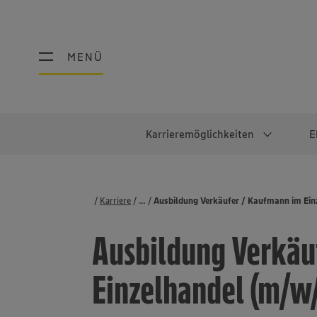
MENÜ
MENÜ
Karrieremöglichkeiten
E
Schüler:innen
Warum EDEKA?
Studierend
Berufe@ED
Karriere
...
Stellenbörse
Ausbildung Verkäufer / Kaufmann im Ein
Ausbildung & Duales Studium
Work-Life-Balance
Studentisches P
Einzelhandel
Ausbildung Verkäu
Schülerpraktikum
Faires Gehalt
Abschlussarbeit
Lebensmittelpro
Diversität
Werkstudierende
Lager & Logistik
Einzelhandel (m/w/
Noch Fragen?
IT