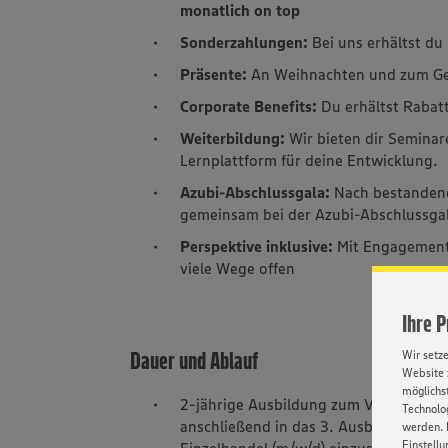
monatlich on top
Sonderzahlungen:
Bei uns erhältst d
Präsente:
An Weihnachten und zum Geb
Corporate Benefits:
Du erhältst Rabat
Weiterbildung:
Wir bieten dir Seminar
Lernplattform für deine Entwicklung.
Azubi-Abschlussgala:
Nach bestandene
gemeinsam bei der Azubi-Abschlussga
Perspektive inklusive:
Mit Engagement
viele Wege offen
Ihre 
Dauer und Ablauf
Wir setz
Website 
möglichst
2-jährige Ausbildung zum Verkäufer (m
Technolog
anschließend in das 3. Ausbildungsja
werden. 
Einstellu
Einzelhandel (m/w/d) einzusteigen