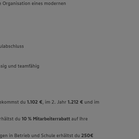
ie Organisation eines modernen
ulabschluss
ässig und teamfähig
 bekommst du
1.102 €
, im 2. Jahr
1.212 €
und im
erhältst du
10 % Mitarbeiterrabatt
auf Ihre
gen in Betrieb und Schule erhältst du
250€