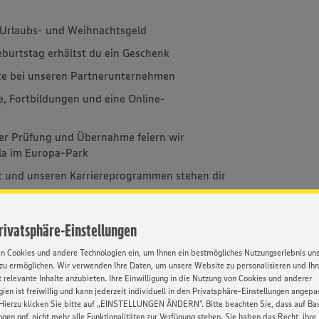
u Urlaubs- und Weihnachtsgeld
urtstag erhältst du ein Geschenk
te bei unseren Partnerunternehmen
e, Fortbildungen und eine Online-
r Prüfung und Übernahme feiern wir
la im Europa-Park
 und unseren Karriereprogrammen stehen dir
Privatsphäre-Einstellungen
Kontakt
en Cookies und andere Technologien ein, um Ihnen ein bestmögliches Nutzungserlebnis un
zu ermöglichen. Wir verwenden Ihre Daten, um unsere Website zu personalisieren und Ih
 relevante Inhalte anzubieten. Ihre Einwilligung in die Nutzung von Cookies und anderer
/w/d) – mit der Möglichkeit,
ien ist freiwillig und kann jederzeit individuell in den Privatsphäre-Einstellungen angepa
Ihre Ansprech
hr zum Kaufmann im
Hierzu klicken Sie bitte auf „EINSTELLUNGEN ÄNDERN”. Bitte beachten Sie, dass auf Basi
Isabell Friedlin
ngen ggf. nicht mehr alle Funktionalitäten zur Verfügung stehen. Sie haben das Recht, ihre