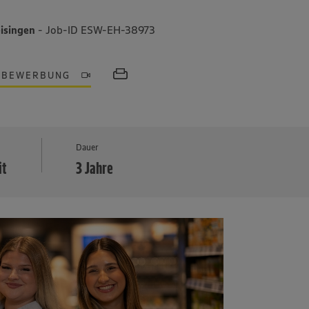
eisingen
- Job-ID ESW-EH-38973
OBEWERBUNG
MEHR
Dauer
it
3 Jahre