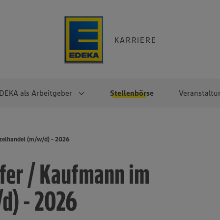
KARRIERE
DEKA als Arbeitgeber
Stellenbörse
Veranstaltu
e
EKA
Berufseinsteiger:innen
Arbeitgeber im
Berufserfahrene
zelhandel (m/w/d) - 2026
Überblick
raktikum
Traineeprogramme
Berufe@EDEKA
fer / Kaufmann im
EDEKA-Zentrale
en
duktion
Direkteinstieg
Selbstständig mit EDEKA
EDEKA Fruchtkontor
ntätigkeit
Noch Fragen?
d) - 2026
EDEKA Foodservice
EDEKA-
Regionalgesellschaften