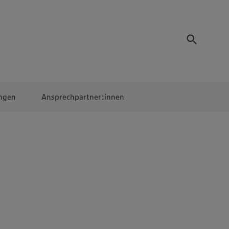
ngen
Ansprechpartner:innen
Mitarbeiter:innen
EDEKA Campus
Digitales Lernen
Veranstaltungen &
Wettbewerbe