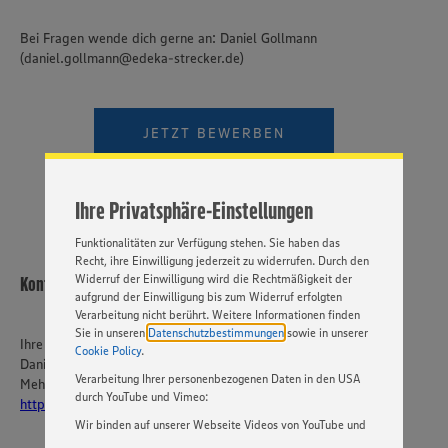
Bei Fragen wende dich gerne an: Daniel Gollmann
(daniel.gollmann@edeka-strecker.de)
Wir setzen Cookies und andere Technologien ein, um Ihnen
ein bestmögliches Nutzungserlebnis unserer Website zu
ermöglichen. Wir verwenden Ihre Daten, um unsere
Website zu personalisieren und Ihnen möglichst relevante
JETZT BEWERBEN
Inhalte anzubieten. Ihre Einwilligung in die Nutzung von
Cookies und anderer Technologien ist freiwillig und kann
VIDEOBEWERBUNG
jederzeit individuell in den Privatsphäre-Einstellungen
angepasst werden. Hierzu klicken Sie bitte auf
Ihre Privatsphäre-Einstellungen
„EINSTELLUNGEN ÄNDERN”. Bitte beachten Sie, dass auf
Basis Ihrer Einstellungen ggf. nicht mehr alle
Funktionalitäten zur Verfügung stehen. Sie haben das
Recht, ihre Einwilligung jederzeit zu widerrufen. Durch den
Widerruf der Einwilligung wird die Rechtmäßigkeit der
Kontakt
aufgrund der Einwilligung bis zum Widerruf erfolgten
Verarbeitung nicht berührt. Weitere Informationen finden
Sie in unseren
Datenschutzbestimmungen
sowie in unserer
Ihre Ansprechperson
Cookie Policy
.
Daniel Gollmann
Verarbeitung Ihrer personenbezogenen Daten in den USA
Mehr über EDEKA Südwest:
durch YouTube und Vimeo:
https://karriere-edeka.de/
Wir binden auf unserer Webseite Videos von YouTube und
Vimeo ein. Wenn Sie auf „Zustimmen” klicken, ohne die