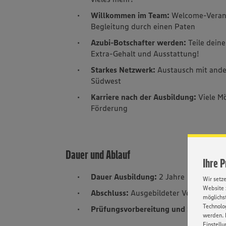
Willkommen im Team:
Welcome-Verans
Begleitung durch einen Paten
Azubi-Botschafter werden:
Teile dein
Extra-Gehalt und Ausstattung!
Starkes Netzwerk:
Austausch mit and
Südwest
Karriere nach der Ausbildung:
Viele M
Förderung
Dauer und Ablauf
Ihre 
Dauer Ausbildung:
2 Jahre
Wir setz
Website 
Abschluss:
Ausgebildeter Verkäufer – 
möglichst
Technolog
Prüfungsvorbereitung und Seminare zu
werden. 
Einstellu