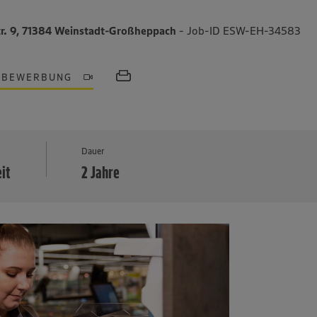
tr. 9, 71384 Weinstadt-Großheppach
- Job-ID ESW-EH-34583
OBEWERBUNG
MEHR
Dauer
eit
2 Jahre