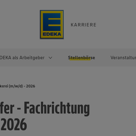
KARRIERE
DEKA als Arbeitgeber
Stellenbörse
Veranstaltu
e
EKA
Berufseinsteiger:innen
Arbeitgeber im
Berufserfahrene
kerei (m/w/d) - 2026
Überblick
raktikum
Traineeprogramme
Berufe@EDEKA
er - Fachrichtung
EDEKA-Zentrale
en
duktion
Direkteinstieg
Selbstständig mit EDEKA
EDEKA Fruchtkontor
ntätigkeit
Noch Fragen?
- 2026
EDEKA Foodservice
EDEKA-
Regionalgesellschaften