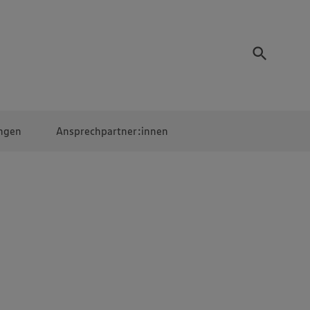
ngen
Ansprechpartner:innen
Mitarbeiter:innen
EDEKA Campus
Digitales Lernen
Veranstaltungen &
Wettbewerbe