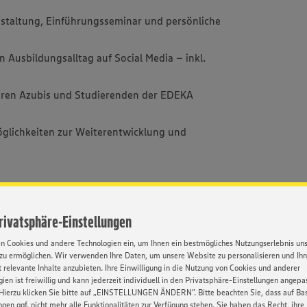
taltung, Einführungsseminar und persönliche
en Ausbildungsalltag auf Social Media – inkl.
eren Azubis und Studierenden der EDEKA
öglichkeiten zur Weiterentwicklung und
Kontakt
Privatsphäre-Einstellungen
en Cookies und andere Technologien ein, um Ihnen ein bestmögliches Nutzungserlebnis un
Ihre Ansprech
zu ermöglichen. Wir verwenden Ihre Daten, um unsere Website zu personalisieren und Ih
Fachrichtung Bäckerei
Mehr über ED
 relevante Inhalte anzubieten. Ihre Einwilligung in die Nutzung von Cookies und anderer
ien ist freiwillig und kann jederzeit individuell in den Privatsphäre-Einstellungen angepa
sätzlich zu der Berufsschule
https://karrie
Hierzu klicken Sie bitte auf „EINSTELLUNGEN ÄNDERN”. Bitte beachten Sie, dass auf Basi
ngen ggf. nicht mehr alle Funktionalitäten zur Verfügung stehen. Sie haben das Recht, ihre