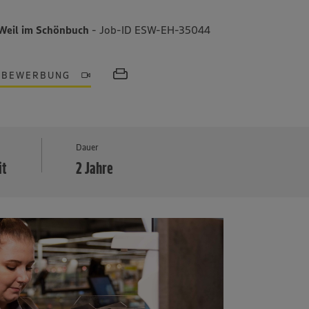
 Weil im Schönbuch
- Job-ID ESW-EH-35044
OBEWERBUNG
MEHR
Dauer
it
2 Jahre