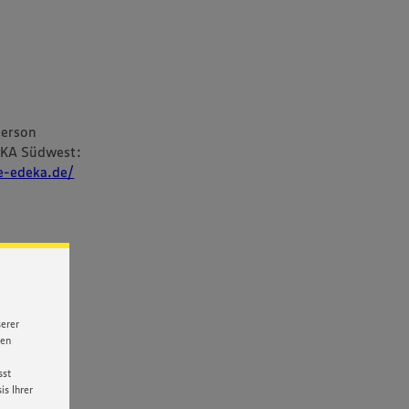
person
EKA Südwest:
re-edeka.de/
serer
nen
sst
s Ihrer