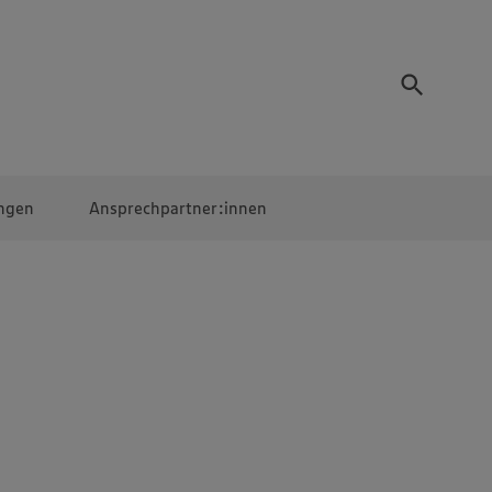
ngen
Ansprechpartner:innen
Mitarbeiter:innen
EDEKA Campus
Digitales Lernen
Veranstaltungen &
Wettbewerbe