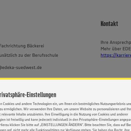
Kontakt
Ihre Ansprech
 Fachrichtung Bäckerei
Mehr über ED
sätzlich zu der Berufsschule
https://karrie
g@edeka-suedwest.de
im Textverlauf nur die
Privatsphäre-Einstellungen
bei uns alle Menschen -
en Cookies und andere Technologien ein, um Ihnen ein bestmögliches Nutzungserlebnis un
ischer und sozialer Herkunft,
zu ermöglichen. Wir verwenden Ihre Daten, um unsere Website zu personalisieren und Ih
Orientierung und Identität.
 relevante Inhalte anzubieten. Ihre Einwilligung in die Nutzung von Cookies und anderer
ien ist freiwillig und kann jederzeit individuell in den Privatsphäre-Einstellungen angepa
Hierzu klicken Sie bitte auf „EINSTELLUNGEN ÄNDERN”. Bitte beachten Sie, dass auf Basi
ngen ggf. nicht mehr alle Funktionalitäten zur Verfügung stehen. Sie haben das Recht, ihre