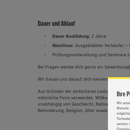
Dauer und Ablauf
Dauer Ausbildung
: 2 Jahre
Abschluss
: Ausgebildeter Verkäufer –
Prüfungsvorbereitung und Seminare zu
Bei Fragen wende dich gerne an: bewerbun
Wir freuen uns darauf, dich kennenzulernen!
Aus Gründen der einfacheren Lesbarkeit wird 
Ihre 
männliche Form verwendet. Willkommen sind 
Wir setz
unabhängig von Geschlecht, Nationalität, ethn
Website 
Behinderung, Religion, Alter sowie sexueller 
möglichst
Technolog
werden. 
Einstellu