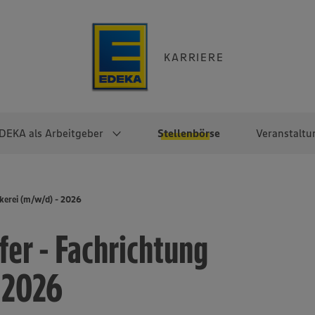
KARRIERE
DEKA als Arbeitgeber
Stellenbörse
Veranstaltu
e
EKA
Berufseinsteiger:innen
Arbeitgeber im
Berufserfahrene
kerei (m/w/d) - 2026
Überblick
raktikum
Traineeprogramme
Berufe@EDEKA
er - Fachrichtung
EDEKA-Zentrale
en
duktion
Direkteinstieg
Selbstständig mit EDEKA
EDEKA Fruchtkontor
ntätigkeit
Noch Fragen?
- 2026
EDEKA Foodservice
EDEKA-
Regionalgesellschaften