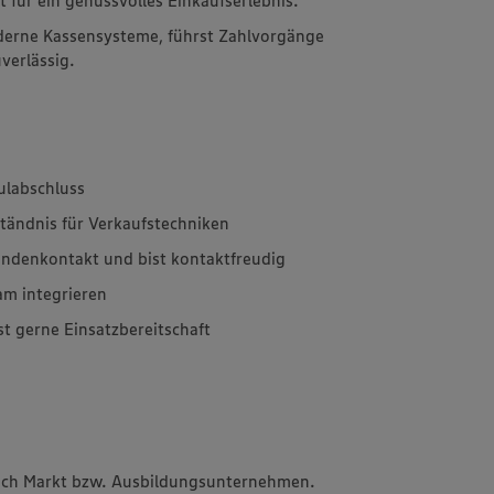
derne Kassensysteme, führst Zahlvorgänge
verlässig.
ulabschluss
ständnis für Verkaufstechniken
undenkontakt und bist kontaktfreudig
am integrieren
st gerne Einsatzbereitschaft
 nach Markt bzw. Ausbildungsunternehmen.