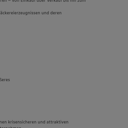
Bäckereierzeugnissen und deren
ßeres
inen krisensicheren und attraktiven
Unternehmen