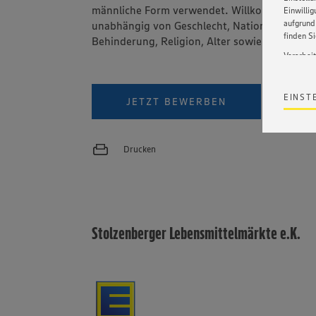
männliche Form verwendet. Willkommen sind 
Einwilli
aufgrund 
unabhängig von Geschlecht, Nationalität, ethn
finden S
Behinderung, Religion, Alter sowie sexueller 
Verarbei
Wir bind
ohne die 
VIDEO
EINST
JETZT BEWERBEN
Satz 1 li
Webseite
werden. 
Datensch
Drucken
wissen wi
Informat
Policy u
Stolzenberger Lebensmittelmärkte e.K.