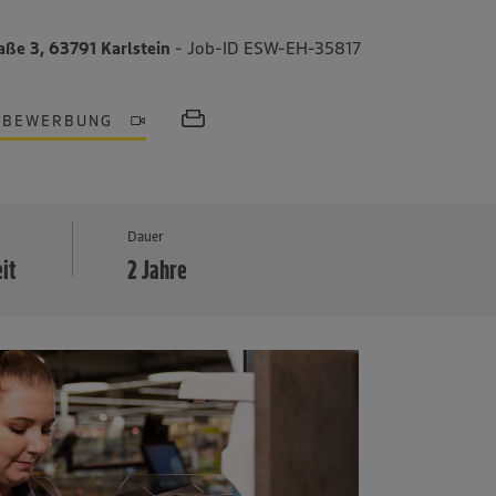
aße 3, 63791 Karlstein
- Job-ID ESW-EH-35817
OBEWERBUNG
MEHR
Dauer
eit
2 Jahre