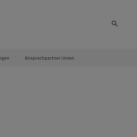
ngen
Ansprechpartner:innen
Mitarbeiter:innen
EDEKA Campus
Digitales Lernen
Veranstaltungen &
Wettbewerbe