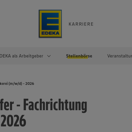
KARRIERE
DEKA als Arbeitgeber
Stellenbörse
Veranstaltu
e
EKA
Berufseinsteiger:innen
Arbeitgeber im
Berufserfahrene
kerei (m/w/d) - 2026
Überblick
raktikum
Traineeprogramme
Berufe@EDEKA
er - Fachrichtung
EDEKA-Zentrale
en
duktion
Direkteinstieg
Selbstständig mit EDEKA
EDEKA Fruchtkontor
ntätigkeit
Noch Fragen?
- 2026
EDEKA Foodservice
EDEKA-
Regionalgesellschaften