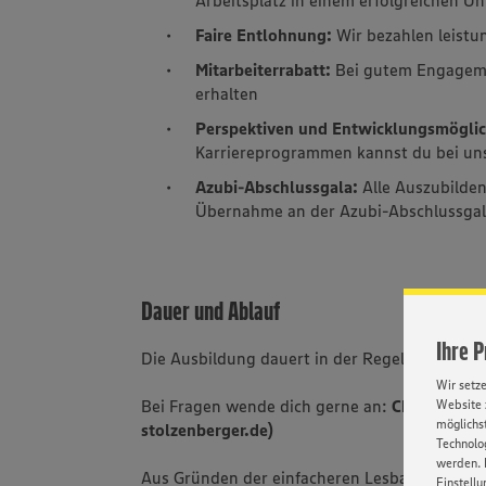
Faire Entlohnung:
Wir bezahlen leistu
Mitarbeiterrabatt:
Bei gutem Engageme
erhalten
Perspektiven und Entwicklungsmöglic
Karriereprogrammen kannst du bei uns 
Azubi-Abschlussgala:
Alle Auszubilde
Übernahme an der Azubi-Abschlussgal
Dauer und Ablauf
Ihre 
Die Ausbildung dauert in der Regel zwei Jahr
Wir setz
Bei Fragen wende dich gerne an:
Christian S
Website 
möglichst
stolzenberger.de)
Technolog
werden. 
Aus Gründen der einfacheren Lesbarkeit wird 
Einstellu