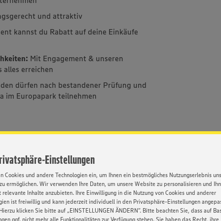
ngsgerecht und attraktiv
nt kannst du Rabatt auf deine Einkäufe
hkeiten:
Mit Engagement & unseren
alles erreichen
nden dürfen nach bestandener Prüfung und
a im Europapark teilnehmen
Kontakt
Privatsphäre-Einstellungen
e.
Ihre Ansprech
en Cookies und andere Technologien ein, um Ihnen ein bestmögliches Nutzungserlebnis un
Christian Stol
tolzenberger (service@edeka-
zu ermöglichen. Wir verwenden Ihre Daten, um unsere Website zu personalisieren und Ih
 relevante Inhalte anzubieten. Ihre Einwilligung in die Nutzung von Cookies und anderer
Mehr über ED
ien ist freiwillig und kann jederzeit individuell in den Privatsphäre-Einstellungen angepa
https://karrie
Hierzu klicken Sie bitte auf „EINSTELLUNGEN ÄNDERN”. Bitte beachten Sie, dass auf Basi
im Textverlauf nur die
ngen ggf. nicht mehr alle Funktionalitäten zur Verfügung stehen. Sie haben das Recht, ihre