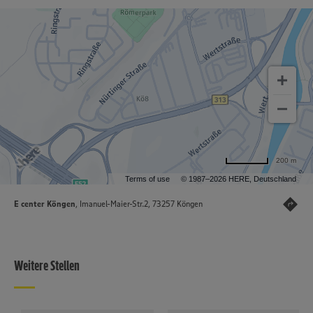
200 m
Terms of use
© 1987–2026 HERE, Deutschland
E center Köngen
, Imanuel-Maier-Str.2, 73257 Köngen
Weitere Stellen