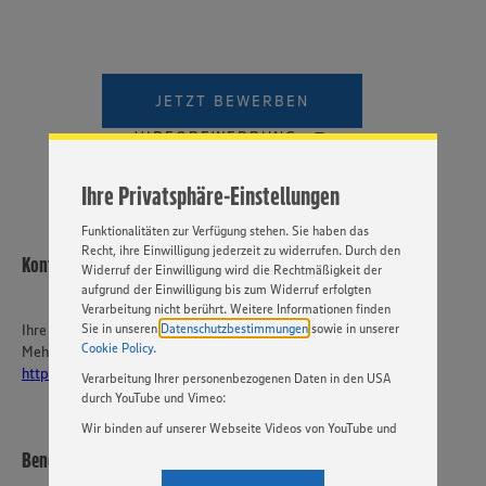
Wir setzen Cookies und andere Technologien ein, um Ihnen
ein bestmögliches Nutzungserlebnis unserer Website zu
ermöglichen. Wir verwenden Ihre Daten, um unsere
Website zu personalisieren und Ihnen möglichst relevante
JETZT BEWERBEN
Inhalte anzubieten. Ihre Einwilligung in die Nutzung von
Cookies und anderer Technologien ist freiwillig und kann
VIDEOBEWERBUNG
jederzeit individuell in den Privatsphäre-Einstellungen
angepasst werden. Hierzu klicken Sie bitte auf
Ihre Privatsphäre-Einstellungen
„EINSTELLUNGEN ÄNDERN”. Bitte beachten Sie, dass auf
Basis Ihrer Einstellungen ggf. nicht mehr alle
Funktionalitäten zur Verfügung stehen. Sie haben das
Recht, ihre Einwilligung jederzeit zu widerrufen. Durch den
Kontakt
Widerruf der Einwilligung wird die Rechtmäßigkeit der
aufgrund der Einwilligung bis zum Widerruf erfolgten
Verarbeitung nicht berührt. Weitere Informationen finden
Sie in unseren
Datenschutzbestimmungen
sowie in unserer
Ihre Ansprechperson
Cookie Policy
.
Mehr über EDEKA Südwest:
https://karriere-edeka.de/
Verarbeitung Ihrer personenbezogenen Daten in den USA
durch YouTube und Vimeo:
Wir binden auf unserer Webseite Videos von YouTube und
Vimeo ein. Wenn Sie auf „Zustimmen” klicken, ohne die
Benedikt Paul e. K.
Einstellungen bezüglich YouTube und Vimeo zu ändern,