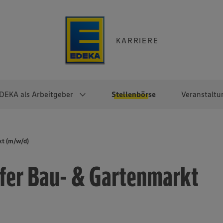
KARRIERE
DEKA als Arbeitgeber
Stellenbörse
Veranstaltu
e
EKA
Berufseinsteiger:innen
Arbeitgeber im
Berufserfahrene
kt (m/w/d)
Überblick
raktikum
Traineeprogramme
Berufe@EDEKA
fer Bau- & Gartenmarkt
EDEKA-Zentrale
en
duktion
Direkteinstieg
Selbstständig mit EDEKA
EDEKA Fruchtkontor
ntätigkeit
Noch Fragen?
EDEKA Foodservice
EDEKA-
Regionalgesellschaften