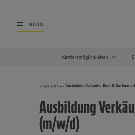
MENÜ
MENÜ
Karrieremöglichkeiten
E
Schüler:innen
Warum EDEKA?
Studierend
Berufe@ED
Karriere
...
Stellenbörse
Ausbildung Verkäufer Bau- & Gartenmar
Ausbildung & Duales Studium
Work-Life-Balance
Studentisches P
Einzelhandel
Ausbildung Verkäu
Schülerpraktikum
Faires Gehalt
Abschlussarbeit
Lebensmittelpro
Diversität
Werkstudierende
Lager & Logistik
(m/w/d)
Noch Fragen?
IT