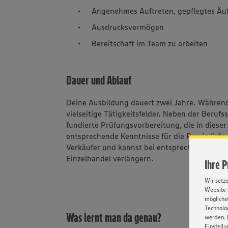
Angenehmes Auftreten, gepflegtes Äu
Ausdrucksvermögen
Bereitschaft im Team zu arbeiten
Dauer und Ablauf
Deine Ausbildung dauert zwei Jahre. Während
vielseitige Tätigkeitsfelder. Neben der Beruf
fundierte Prüfungsvorbereitung, die in diese
entsprechende Kenntnisse für die Praxis lief
Verkäufer und kannst bei entsprechend guter
Einzelhandel verlängern.
Ihre 
Wir setz
Website 
möglichst
Technolog
Was lernt man da genau?
werden. 
Einstellu