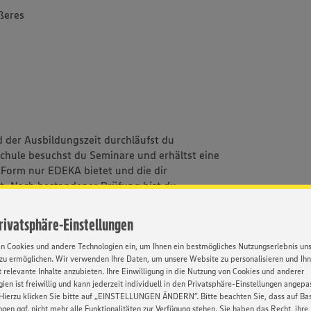
ßeres
 der Ausbildungszeit durchläufst du
sschule besuchst du Seminare und erhältst eine
r Form nur EDEKA bietet und die dir
ert. Nach bestandener Prüfung bist du
 Leisung deinen Vertrag als Kaufmann im
Privatsphäre-Einstellungen
en Cookies und andere Technologien ein, um Ihnen ein bestmögliches Nutzungserlebnis un
zu ermöglichen. Wir verwenden Ihre Daten, um unsere Website zu personalisieren und Ih
 relevante Inhalte anzubieten. Ihre Einwilligung in die Nutzung von Cookies und anderer
ien ist freiwillig und kann jederzeit individuell in den Privatsphäre-Einstellungen angepa
Hierzu klicken Sie bitte auf „EINSTELLUNGEN ÄNDERN”. Bitte beachten Sie, dass auf Basi
ngen ggf. nicht mehr alle Funktionalitäten zur Verfügung stehen. Sie haben das Recht, ihre