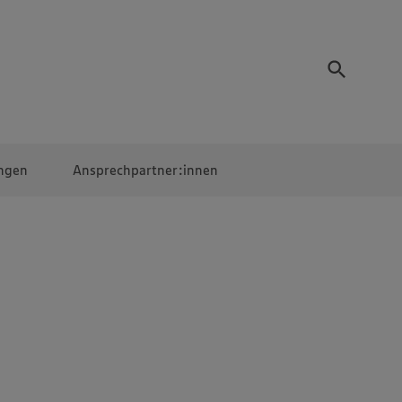
ngen
Ansprechpartner:innen
Mitarbeiter:innen
EDEKA Campus
Digitales Lernen
Veranstaltungen &
Wettbewerbe