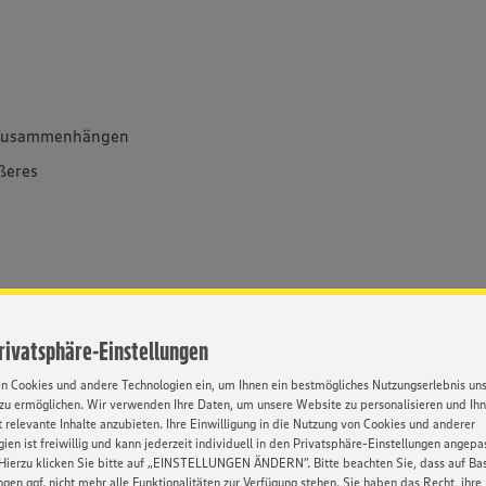
en Zusammenhängen
ßeres
nter bestimmten Voraussetzungen ist eine
Privatsphäre-Einstellungen
g bist du Kaufmann im Einzelhandel - ein
 eine mögliche Selbstständigkeit bei EDEKA.
en Cookies und andere Technologien ein, um Ihnen ein bestmögliches Nutzungserlebnis un
abwechslungsreiche Tätigkeitsfelder und mit
zu ermöglichen. Wir verwenden Ihre Daten, um unsere Website zu personalisieren und Ih
wir dich zu noch mehr Erfolg, Schritt für
 relevante Inhalte anzubieten. Ihre Einwilligung in die Nutzung von Cookies und anderer
ien ist freiwillig und kann jederzeit individuell in den Privatsphäre-Einstellungen angepa
Seminare - auch zur gezielten
Hierzu klicken Sie bitte auf „EINSTELLUNGEN ÄNDERN”. Bitte beachten Sie, dass auf Basi
ur EDEKA bietet und die dir den Weg für eine
ngen ggf. nicht mehr alle Funktionalitäten zur Verfügung stehen. Sie haben das Recht, ihre