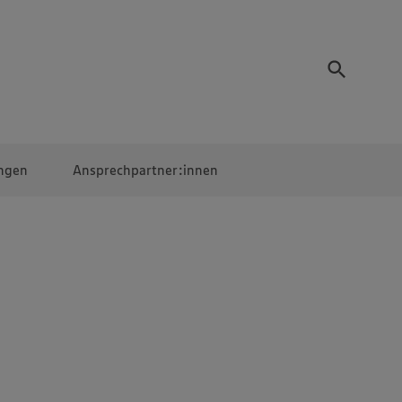
ngen
Ansprechpartner:innen
Mitarbeiter:innen
EDEKA Campus
Digitales Lernen
Veranstaltungen &
Wettbewerbe