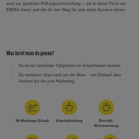
auch zur gezielten Prüfungsvorbereitung -, die in dieser Form nur
EDEKA bietet und die dir den Weg für eine steile Karriere ebnen.
Was lernt man da genau?
Du lernst sämtliche Tätigkeiten im Einzelhandel kennen
Du meisterst alles rund um die Ware - von Einkauf über
Verkauf bis hin zum Marketing
Wir setzen Cookies und andere Technologien ein, um Ihnen
ein bestmögliches Nutzungserlebnis unserer Website zu
36 Werktage Urlaub
Arbeitskleidung
Betriebl.
ermöglichen. Wir verwenden Ihre Daten, um unsere
Altersvorsorge
Website zu personalisieren und Ihnen möglichst relevante
Inhalte anzubieten. Ihre Einwilligung in die Nutzung von