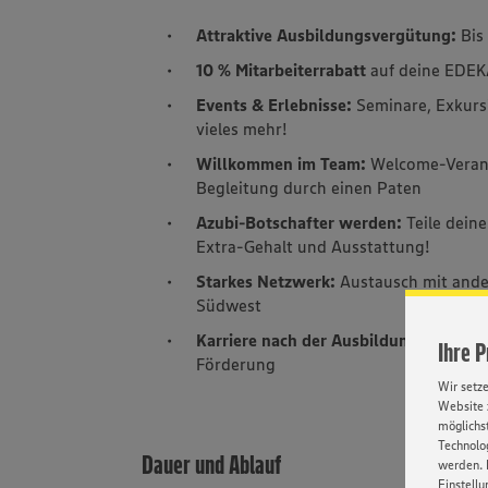
Attraktive Ausbildungsvergütung:
Bis
10 % Mitarbeiterrabatt
auf deine EDEK
Events & Erlebnisse:
Seminare, Exkurs
vieles mehr!
Willkommen im Team:
Welcome-Verans
Begleitung durch einen Paten
Azubi-Botschafter werden:
Teile dein
Extra-Gehalt und Ausstattung!
Starkes Netzwerk:
Austausch mit and
Südwest
Karriere nach der Ausbildung:
Viele M
Ihre 
Förderung
Wir setz
Website 
möglichst
Technolog
Dauer und Ablauf
werden. 
Einstellu