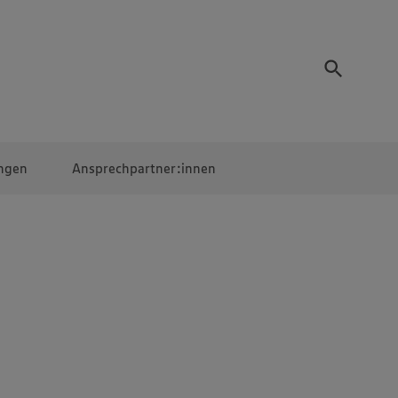
ngen
Ansprechpartner:innen
Mitarbeiter:innen
EDEKA Campus
Digitales Lernen
Veranstaltungen &
Wettbewerbe