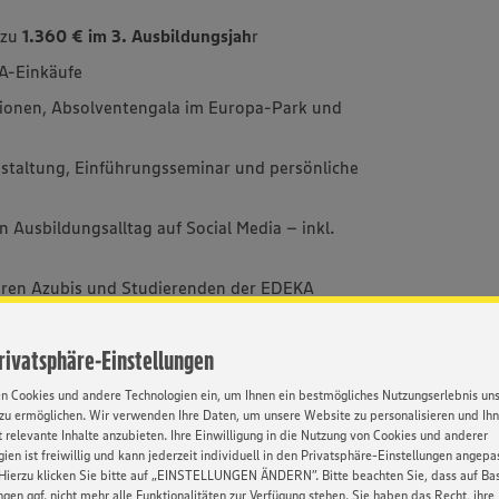
 zu
1.360 € im 3. Ausbildungsjah
r
A-Einkäufe
ionen, Absolventengala im Europa-Park und
taltung, Einführungsseminar und persönliche
en Ausbildungsalltag auf Social Media – inkl.
eren Azubis und Studierenden der EDEKA
öglichkeiten zur Weiterentwicklung und
Privatsphäre-Einstellungen
en Cookies und andere Technologien ein, um Ihnen ein bestmögliches Nutzungserlebnis un
zu ermöglichen. Wir verwenden Ihre Daten, um unsere Website zu personalisieren und Ih
 relevante Inhalte anzubieten. Ihre Einwilligung in die Nutzung von Cookies und anderer
ien ist freiwillig und kann jederzeit individuell in den Privatsphäre-Einstellungen angepa
Kontakt
Hierzu klicken Sie bitte auf „EINSTELLUNGEN ÄNDERN”. Bitte beachten Sie, dass auf Basi
ngen ggf. nicht mehr alle Funktionalitäten zur Verfügung stehen. Sie haben das Recht, ihre