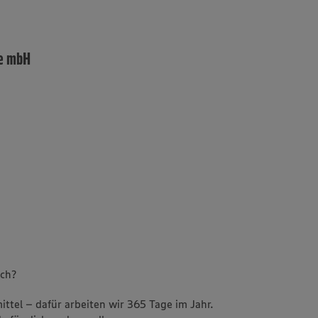
te mbH
uch?
ttel – dafür arbeiten wir 365 Tage im Jahr.