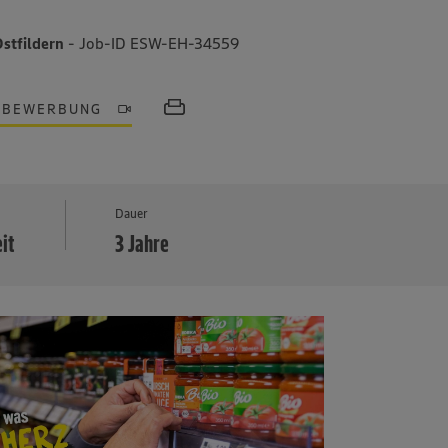
Ostfildern
- Job-ID ESW-EH-34559
OBEWERBUNG
MEHR
Dauer
eit
3 Jahre