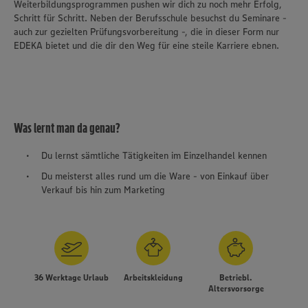
Weiterbildungsprogrammen pushen wir dich zu noch mehr Erfolg,
Schritt für Schritt. Neben der Berufsschule besuchst du Seminare -
auch zur gezielten Prüfungsvorbereitung -, die in dieser Form nur
EDEKA bietet und die dir den Weg für eine steile Karriere ebnen.
Was lernt man da genau?
Du lernst sämtliche Tätigkeiten im Einzelhandel kennen
Du meisterst alles rund um die Ware - von Einkauf über
Verkauf bis hin zum Marketing
Wir setzen Cookies und andere Technologien ein, um Ihnen
ein bestmögliches Nutzungserlebnis unserer Website zu
36 Werktage Urlaub
Arbeitskleidung
Betriebl.
ermöglichen. Wir verwenden Ihre Daten, um unsere
Altersvorsorge
Website zu personalisieren und Ihnen möglichst relevante
Inhalte anzubieten. Ihre Einwilligung in die Nutzung von