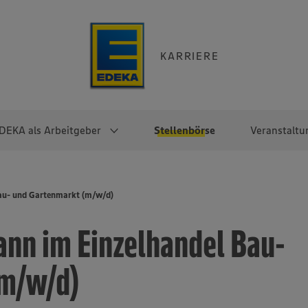
KARRIERE
DEKA als Arbeitgeber
Stellenbörse
Veranstaltu
e
EKA
Berufseinsteiger:innen
Arbeitgeber im
Berufserfahrene
au- und Gartenmarkt (m/w/d)
Überblick
raktikum
Traineeprogramme
Berufe@EDEKA
nn im Einzelhandel Bau-
EDEKA-Zentrale
en
duktion
Direkteinstieg
Selbstständig mit EDEKA
EDEKA Fruchtkontor
ntätigkeit
Noch Fragen?
(m/w/d)
EDEKA Foodservice
EDEKA-
Regionalgesellschaften