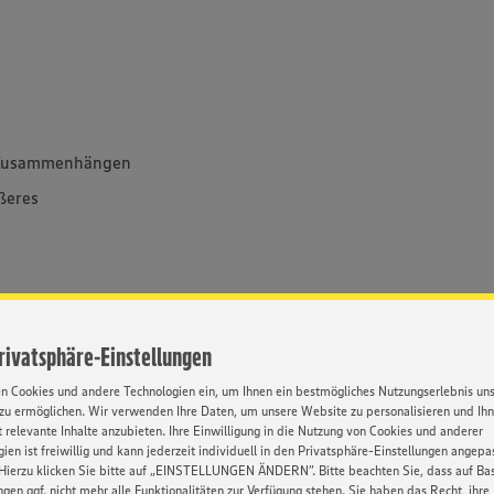
en Zusammenhängen
ßeres
Privatsphäre-Einstellungen
nter bestimmten Voraussetzungen ist eine
g bist du Kaufmann im Einzelhandel - ein
en Cookies und andere Technologien ein, um Ihnen ein bestmögliches Nutzungserlebnis un
 eine mögliche Selbstständigkeit bei EDEKA.
zu ermöglichen. Wir verwenden Ihre Daten, um unsere Website zu personalisieren und Ih
abwechslungsreiche Tätigkeitsfelder und mit
 relevante Inhalte anzubieten. Ihre Einwilligung in die Nutzung von Cookies und anderer
ien ist freiwillig und kann jederzeit individuell in den Privatsphäre-Einstellungen angepa
wir dich zu noch mehr Erfolg, Schritt für
Hierzu klicken Sie bitte auf „EINSTELLUNGEN ÄNDERN”. Bitte beachten Sie, dass auf Basi
Seminare - auch zur gezielten
ngen ggf. nicht mehr alle Funktionalitäten zur Verfügung stehen. Sie haben das Recht, ihre