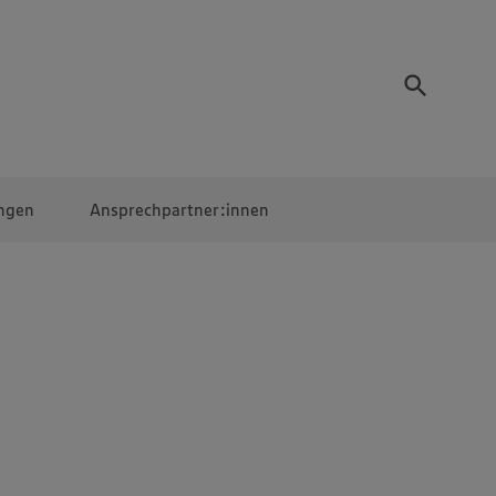
ngen
Ansprechpartner:innen
Mitarbeiter:innen
EDEKA Campus
Digitales Lernen
Veranstaltungen &
Wettbewerbe