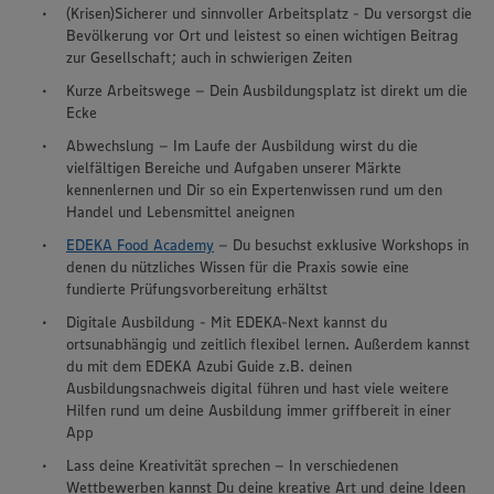
(Krisen)Sicherer und sinnvoller Arbeitsplatz - Du versorgst die
Bevölkerung vor Ort und leistest so einen wichtigen Beitrag
zur Gesellschaft; auch in schwierigen Zeiten
Kurze Arbeitswege – Dein Ausbildungsplatz ist direkt um die
Ecke
Abwechslung – Im Laufe der Ausbildung wirst du die
vielfältigen Bereiche und Aufgaben unserer Märkte
kennenlernen und Dir so ein Expertenwissen rund um den
Handel und Lebensmittel aneignen
EDEKA Food Academy
– Du besuchst exklusive Workshops in
denen du nützliches Wissen für die Praxis sowie eine
fundierte Prüfungsvorbereitung erhältst
Digitale Ausbildung - Mit EDEKA-Next kannst du
ortsunabhängig und zeitlich flexibel lernen. Außerdem kannst
du mit dem EDEKA Azubi Guide z.B. deinen
Ausbildungsnachweis digital führen und hast viele weitere
Hilfen rund um deine Ausbildung immer griffbereit in einer
App
Wir setzen Cookies und andere Technologien ein, um Ihnen
ein bestmögliches Nutzungserlebnis unserer Website zu
Lass deine Kreativität sprechen – In verschiedenen
ermöglichen. Wir verwenden Ihre Daten, um unsere
Wettbewerben kannst Du deine kreative Art und deine Ideen
Website zu personalisieren und Ihnen möglichst relevante