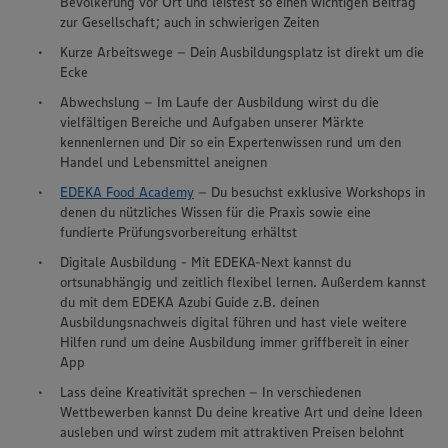
Bevölkerung vor Ort und leistest so einen wichtigen Beitrag
zur Gesellschaft; auch in schwierigen Zeiten
Kurze Arbeitswege – Dein Ausbildungsplatz ist direkt um die
Ecke
Abwechslung – Im Laufe der Ausbildung wirst du die
vielfältigen Bereiche und Aufgaben unserer Märkte
kennenlernen und Dir so ein Expertenwissen rund um den
Handel und Lebensmittel aneignen
EDEKA Food Academy
– Du besuchst exklusive Workshops in
denen du nützliches Wissen für die Praxis sowie eine
fundierte Prüfungsvorbereitung erhältst
Digitale Ausbildung - Mit EDEKA-Next kannst du
ortsunabhängig und zeitlich flexibel lernen. Außerdem kannst
du mit dem EDEKA Azubi Guide z.B. deinen
Ausbildungsnachweis digital führen und hast viele weitere
Hilfen rund um deine Ausbildung immer griffbereit in einer
App
Wir setzen Cookies und andere Technologien ein, um Ihnen
Lass deine Kreativität sprechen – In verschiedenen
ein bestmögliches Nutzungserlebnis unserer Website zu
Wettbewerben kannst Du deine kreative Art und deine Ideen
ermöglichen. Wir verwenden Ihre Daten, um unsere
ausleben und wirst zudem mit attraktiven Preisen belohnt
Website zu personalisieren und Ihnen möglichst relevante