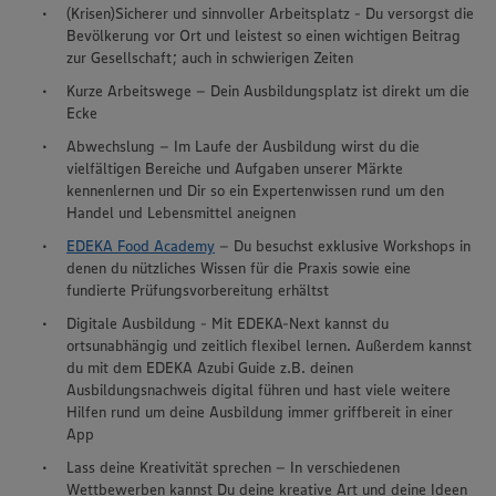
(Krisen)Sicherer und sinnvoller Arbeitsplatz - Du versorgst die
Bevölkerung vor Ort und leistest so einen wichtigen Beitrag
zur Gesellschaft; auch in schwierigen Zeiten
Kurze Arbeitswege – Dein Ausbildungsplatz ist direkt um die
Ecke
Abwechslung – Im Laufe der Ausbildung wirst du die
vielfältigen Bereiche und Aufgaben unserer Märkte
kennenlernen und Dir so ein Expertenwissen rund um den
Handel und Lebensmittel aneignen
EDEKA Food Academy
– Du besuchst exklusive Workshops in
denen du nützliches Wissen für die Praxis sowie eine
fundierte Prüfungsvorbereitung erhältst
Digitale Ausbildung - Mit EDEKA-Next kannst du
ortsunabhängig und zeitlich flexibel lernen. Außerdem kannst
du mit dem EDEKA Azubi Guide z.B. deinen
Ausbildungsnachweis digital führen und hast viele weitere
Hilfen rund um deine Ausbildung immer griffbereit in einer
App
Wir setzen Cookies und andere Technologien ein, um Ihnen
ein bestmögliches Nutzungserlebnis unserer Website zu
Lass deine Kreativität sprechen – In verschiedenen
ermöglichen. Wir verwenden Ihre Daten, um unsere
Wettbewerben kannst Du deine kreative Art und deine Ideen
Website zu personalisieren und Ihnen möglichst relevante