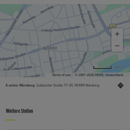
200 m
Terms of use
© 1987–2026 HERE, Deutschland
E center Nürnberg
, Sulzbacher Straße 77-81, 90489 Nürnberg
Weitere Stellen