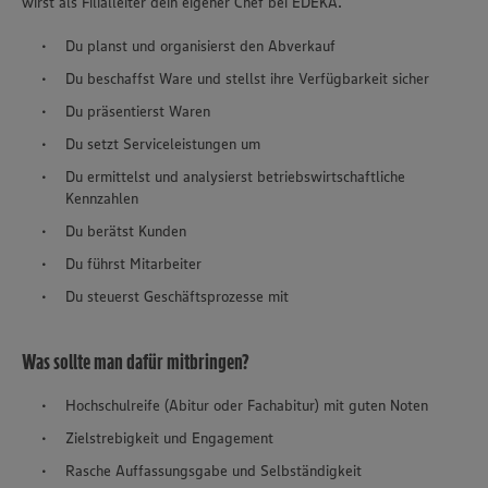
wirst als Filialleiter dein eigener Chef bei EDEKA.
Du planst und organisierst den Abverkauf
Du beschaffst Ware und stellst ihre Verfügbarkeit sicher
Du präsentierst Waren
Du setzt Serviceleistungen um
Du ermittelst und analysierst betriebswirtschaftliche
Kennzahlen
Du berätst Kunden
Du führst Mitarbeiter
Du steuerst Geschäftsprozesse mit
Was sollte man dafür mitbringen?
Hochschulreife (Abitur oder Fachabitur) mit guten Noten
Zielstrebigkeit und Engagement
Rasche Auffassungsgabe und Selbständigkeit