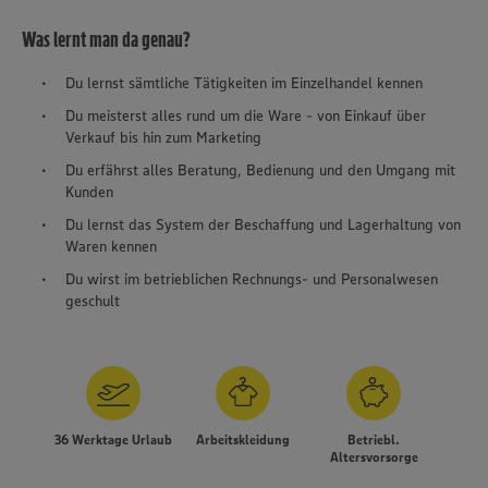
Was lernt man da genau?
Du lernst sämtliche Tätigkeiten im Einzelhandel kennen
Du meisterst alles rund um die Ware - von Einkauf über
Verkauf bis hin zum Marketing
Du erfährst alles Beratung, Bedienung und den Umgang mit
Kunden
Du lernst das System der Beschaffung und Lagerhaltung von
Waren kennen
Du wirst im betrieblichen Rechnungs- und Personalwesen
geschult
Wir setzen Cookies und andere Technologien ein, um Ihnen
ein bestmögliches Nutzungserlebnis unserer Website zu
36 Werktage Urlaub
Arbeitskleidung
Betriebl.
ermöglichen. Wir verwenden Ihre Daten, um unsere
Altersvorsorge
Website zu personalisieren und Ihnen möglichst relevante